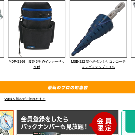
MDP-SS66 腰袋 3段 Wインナーサッ
MSB-S22 窒化チタンシリコンコーテ
ク付
ィングステップドリル
vvf線を解さずに捻れたまま
E