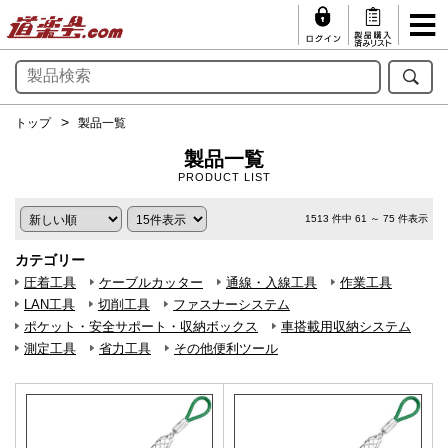
トップ
製品一覧
製品一覧
PRODUCT LIST
1513 件中 61 ～ 75 件表示
カテゴリー
圧着工具
ケーブルカッター
通線・入線工具
作業工具
LAN工具
切削工具
ファスナーシステム
ポケット・安全サポート・収納ボックス
車搭載用収納システム
測定工具
省力工具
その他便利ツール