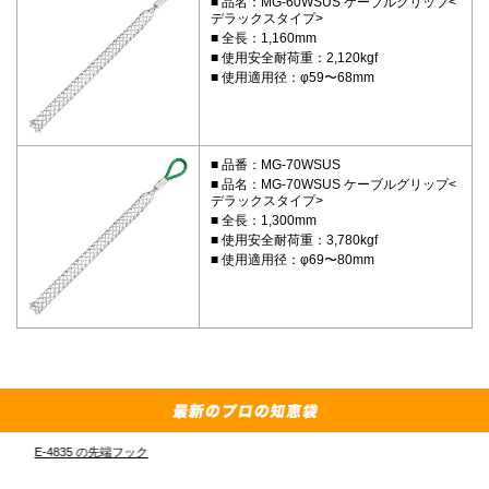
品名：MG-60WSUS ケーブルグリップ<
デラックスタイプ>
全長：1,160mm
使用安全耐荷重：2,120kgf
使用適用径：φ59〜68mm
品番：MG-70WSUS
品名：MG-70WSUS ケーブルグリップ<
デラックスタイプ>
全長：1,300mm
使用安全耐荷重：3,780kgf
使用適用径：φ69〜80mm
E-4835 の先端フック
外