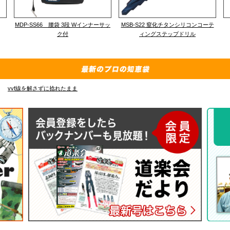
MDP-SS66 腰袋 3段 Wインナーサッ
MSB-S22 窒化チタンシリコンコーテ
ク付
ィングステップドリル
vvf線を解さずに捻れたまま
E