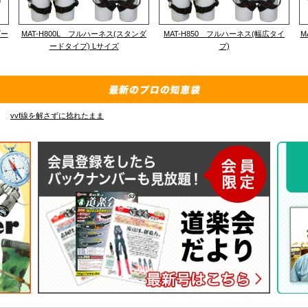
ダー
MAT-H800L フルハーネス(スタンダ
MAT-H850 フルハーネス(幅広タイ
M
ードタイプ) Lサイズ
プ)
E-4835 の先端フック