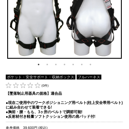
ポケット・安全サポート・収納ボックス
フルハーネス
(0件)
【墜落制止用器具の規格】適合品
●現在ご使用中のワークポジショニング用ベルト(柱上安全帯用ベルト)
に組み合わせて装着できる!
●胸前・腰・もも、3ヶ所のベルトで調節可能!
●反射材付き軽量ソフトクッション使用の肩パッド付!
参考価格 39,600円 (税込)