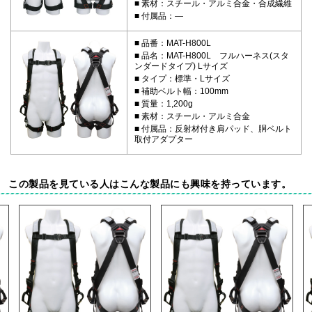
素材：スチール・アルミ合金・合成繊維
付属品：―
品番：MAT-H800L
品名：MAT-H800L フルハーネス(スタ
ンダードタイプ) Lサイズ
タイプ：標準・Lサイズ
補助ベルト幅：100mm
質量：1,200g
素材：スチール・アルミ合金
付属品：反射材付き肩パッド、胴ベルト
取付アダプター
この製品を見ている人はこんな製品にも興味を持っています。