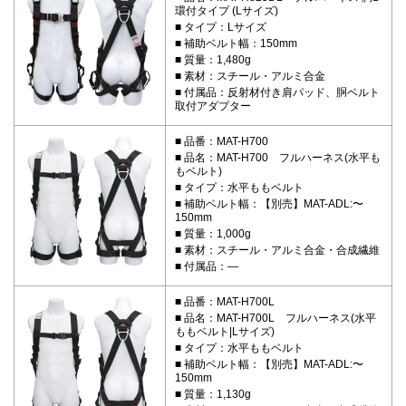
環付タイプ (Lサイズ)
タイプ：Lサイズ
補助ベルト幅：150mm
質量：1,480g
素材：スチール・アルミ合金
付属品：反射材付き肩パッド、胴ベルト
取付アダプター
品番：MAT-H700
品名：MAT-H700 フルハーネス(水平も
もベルト)
タイプ：水平ももベルト
補助ベルト幅：【別売】MAT-ADL:〜
150mm
質量：1,000g
素材：スチール・アルミ合金・合成繊維
付属品：―
品番：MAT-H700L
品名：MAT-H700L フルハーネス(水平
ももベルト|Lサイズ)
タイプ：水平ももベルト
補助ベルト幅：【別売】MAT-ADL:〜
150mm
質量：1,130g