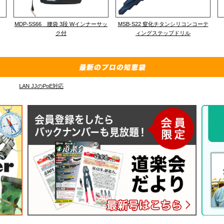
MDP-SS66 腰袋 3段 Wインナーサッ
MSB-S22 窒化チタンシリコンコーテ
ク付
ィングステップドリル
LAN JJのPoE対応
MV