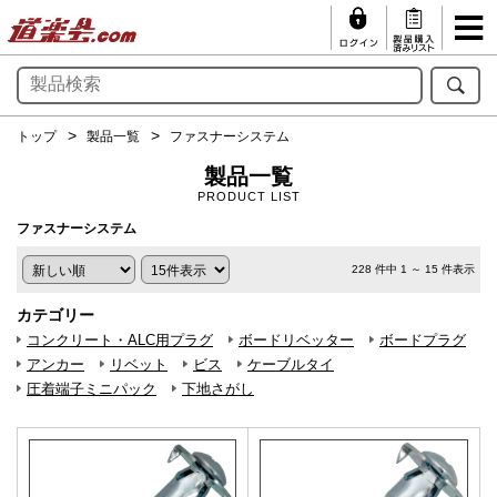
トップ
製品一覧
ファスナーシステム
製品一覧
PRODUCT LIST
ファスナーシステム
228 件中 1 ～ 15 件表示
カテゴリー
コンクリート・ALC用プラグ
ボードリベッター
ボードプラグ
アンカー
リベット
ビス
ケーブルタイ
圧着端子ミニパック
下地さがし