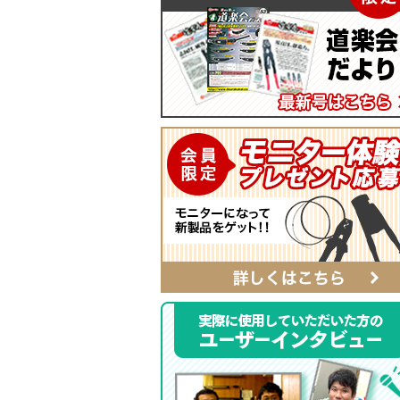
マイティープーラー
SmartShuttoシリーズ
自動ポンチ
電工ジョイント
ソフトフィットシリーズ
全ネジレンチ・ソケット
SmartEdgeシリーズ
LEDライト
ハイクオリティ・レザーシリーズ
カチッとホルダー
レザーシリーズ ナチュラル&ブラッ
タイプ
レザーシリーズ
ベルト
αシリーズ
タフロン電工ポケット
ハンマーホルダー
ポケットバッグ