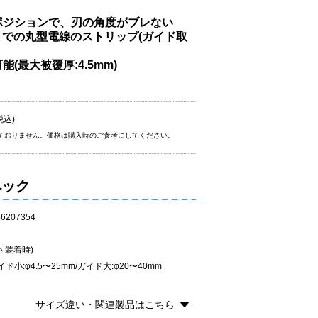
ポジションで、刃の角度がブレない
mmまでの丸型電線のストリップ(ガイド取
(最大被覆厚:4.5mm)
税込)
ておりません。価格は購入時のご参考にしてください。
ペック
6207354
小 装着時)
小:φ4.5〜25mm/ガイド大:φ20〜40mm
サイズ違い・関連製品はこちら