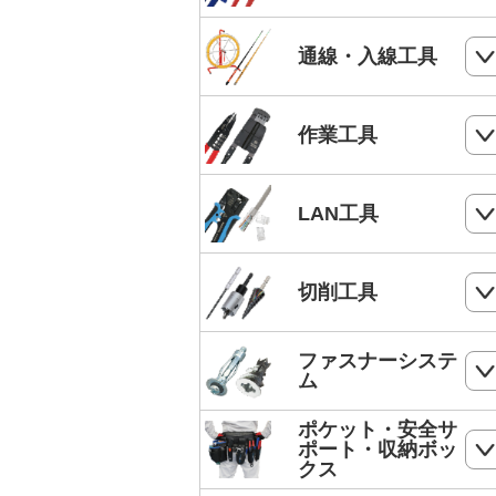
電気工事士技能試験工具セット
ケーブルカッター
通線・入線工具
手動油圧圧着工具
ワイヤーカッター
MC4端子用圧着工具
スネークラインシリーズ
作業工具
ハードカッター
フェルール端子 圧着工具
Jetラインシリーズ
切断・パンチ
LAN工具
通線収納ケース
ストリッパー
ジョイントライン
モジュラー圧着工具
切削工具
電工ペンチ
スーパーカーボン
LANケーブルストリッパー
カッター
ドリル
ファスナーシステ
スーパースネーク
モジュラープラグ
ム
電工ナイフ
ドリルセット
スーパーイエロー
モジュラープラグカバー
ポケット・安全サ
コンクリート・ALC用プラグ
電工レンチ/ダクトレンチハンマー
ポート・収納ボッ
DPドリル
バケットランナー
クス
LANツールキット
ボードリベッター
電気工事用鋏