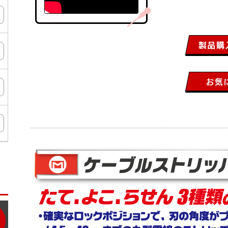
ン
タ
ー