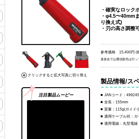
・確実なロック
・φ4.5〜40
り換え式)
・刃の高さ調整可能
参考価格 15,400円 (
道楽会では通信販売は行っ
クリックすると拡大写真に切り替え
製品情報/ス
注目製品ムービー
JANコード：499245
全長：155mm
質量：115g(ガイド
適用ケーブル径：ガイド
適用電線：丸型電線