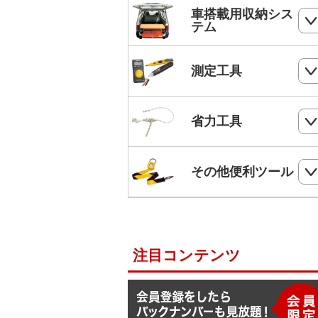
ホールソー
SHランナー
フルハーネス
車搭載用収納シス
パンチダウンツール
ボードプラグ
テム
鋸
ステップドリル・テーパードリル
ケーブルキャッチャー
柱上安全帯用ベルト
アンカー
ペンチ
フロアーキャビネット
ホールソー・ステップドリルセット
測定工具
ケーブルグリップ
幅広柱上安全帯用ベルト
リベット
ニッパー
コンテナラック
油圧フリーパンチ
入線補助具
ロック機能付巻取式墜落制止用器具
検電器・配線チェッカー
ビス
省力工具
ドライバー
サイドラック
電線リール・ドラムローラー・ウイ
ビット
ワークポジショニング用連結ベルト
チ
レベル
ケーブルタイ
ドライバービット
ダイヤモンドカッター・タイルカッ
軽トラ幌フレーム
ベルトスリング
電動ウインチ用ロープ
ー
柱上安全帯用ランヤード
その他便利ツール
メジャー
圧着端子ミニパック
ドリルチャック・シャンクアダプタ
充電式バンドソーブレード
ハレー(軽量型張線機)
スチールワイヤー
セフティロープ
下地さがし
その他便利ツール
六角棒スパナセット
切削スプレー
プラロック
入線潤滑剤・除去剤
補助帯
延長コード
ラチェットレンチ
注目コンテンツ
F1ライン
後付ショルダーベルト
脚立ソックス
ソケットレンチセット
よび線グリップ
Shuttoシリーズ
サビ取りスプレー
モンキレンチ