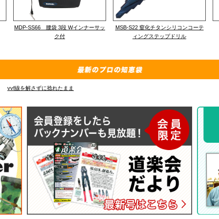
MDP-SS66 腰袋 3段 Wインナーサッ
MSB-S22 窒化チタンシリコンコーテ
ク付
ィングステップドリル
vvf線を解さずに捻れたまま
E-48