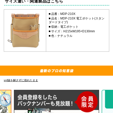
サイズ違い・関連製品はこちら
品番：MDP-210X
品名：MDP-210X 電工ポケット(スタン
ダードタイプ)
収納：電工ポケット
サイズ：H215xW195×D130mm
色：ナチュラル
vf線を解さずに捻れたまま
E-483