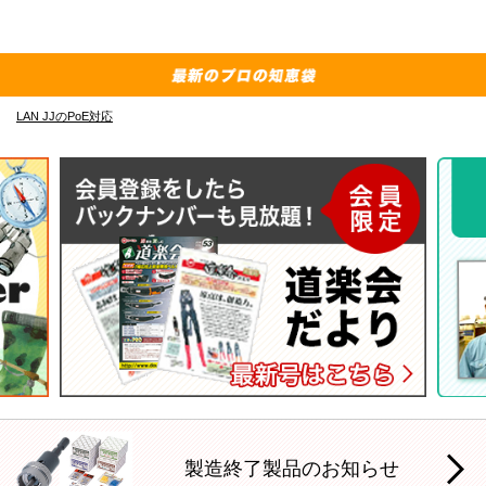
LAN JJのPoE対応
MV
製造終了製品のお知らせ