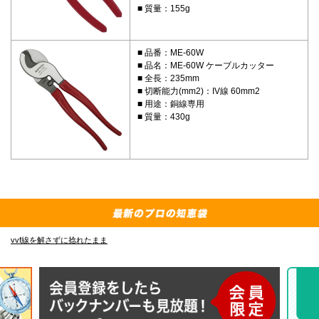
質量：155g
品番：ME-60W
品名：ME-60W ケーブルカッター
全長：235mm
切断能力(mm2)：IV線 60mm2
用途：銅線専用
質量：430g
vvf線を解さずに捻れたまま
E