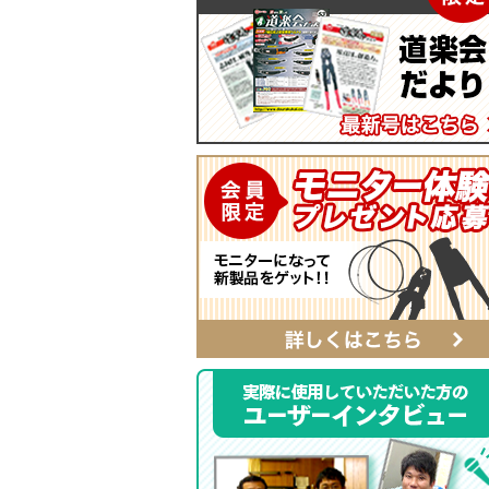
マイティープーラー
SmartShuttoシリーズ
自動ポンチ
電工ジョイント
ソフトフィットシリーズ
全ネジレンチ・ソケット
SmartEdgeシリーズ
LEDライト
ハイクオリティ・レザーシリーズ
カチッとホルダー
レザーシリーズ ナチュラル&ブラッ
タイプ
レザーシリーズ
ベルト
αシリーズ
タフロン電工ポケット
ハンマーホルダー
ポケットバッグ