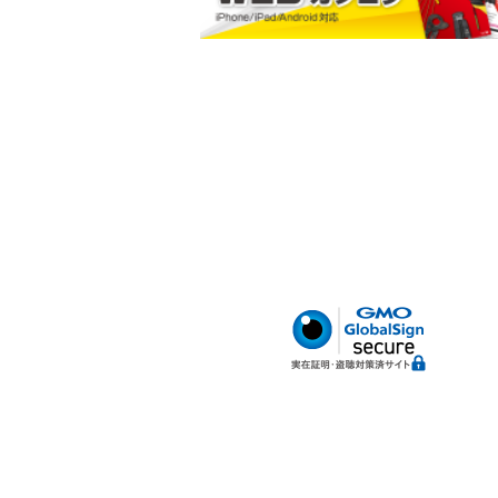
小判型ポケット
ハードボトム
腰サポートベルト
-800 電工キャッチャ
MC-040 ケーブルストリ
RD-412 楽
ッパー
ンカー