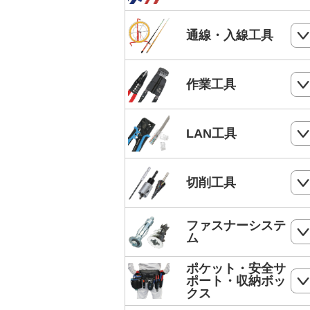
電気工事士技能試験工具セット
ケーブルカッター
通線・入線工具
手動油圧圧着工具
ワイヤーカッター
MC4端子用圧着工具
スネークラインシリーズ
作業工具
ハードカッター
フェルール端子 圧着工具
Jetラインシリーズ
切断・パンチ
LAN工具
通線収納ケース
ストリッパー
ジョイントライン
モジュラー圧着工具
切削工具
電工ペンチ
スーパーカーボン
LANケーブルストリッパー
カッター
ドリル
ファスナーシステ
スーパースネーク
モジュラープラグ
ム
電工ナイフ
ドリルセット
スーパーイエロー
モジュラープラグカバー
ポケット・安全サ
コンクリート・ALC用プラグ
電工レンチ/ダクトレンチハンマー
ポート・収納ボッ
DPドリル
バケットランナー
クス
LANツールキット
ボードリベッター
電気工事用鋏