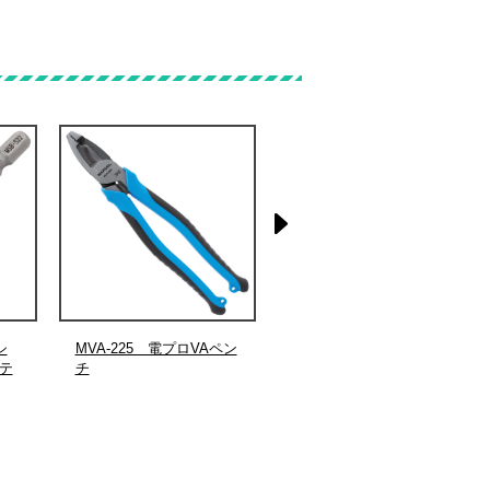
シ
MVA-225 電プロVAペン
MHD-1935 非導電メジャ
テ
チ
ー