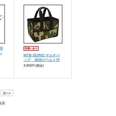
ス用
色違いあり
ン
MTB-352MS マルチバ
ッグ 肩掛けベルト付
4,950円 (税込)
次へ>
件表示