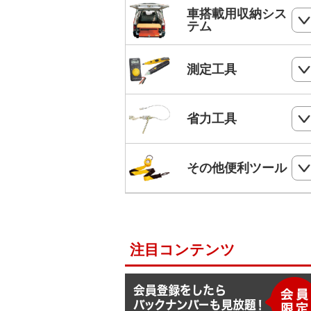
ホールソー
SHランナー
フルハーネス
車搭載用収納シス
パンチダウンツール
ボードプラグ
テム
鋸
ステップドリル・テーパードリル
ケーブルキャッチャー
柱上安全帯用ベルト
アンカー
ペンチ
フロアーキャビネット
ホールソー・ステップドリルセット
測定工具
ケーブルグリップ
幅広柱上安全帯用ベルト
リベット
ニッパー
コンテナラック
油圧フリーパンチ
入線補助具
ロック機能付巻取式墜落制止用器具
検電器・配線チェッカー
ビス
省力工具
ドライバー
サイドラック
電線リール・ドラムローラー・ウイ
ビット
ワークポジショニング用連結ベルト
チ
レベル
ケーブルタイ
ドライバービット
ダイヤモンドカッター・タイルカッ
軽トラ幌フレーム
ベルトスリング
電動ウインチ用ロープ
ー
柱上安全帯用ランヤード
その他便利ツール
メジャー
圧着端子ミニパック
ドリルチャック・シャンクアダプタ
充電式バンドソーブレード
ハレー(軽量型張線機)
スチールワイヤー
セフティロープ
下地さがし
その他便利ツール
六角棒スパナセット
切削スプレー
プラロック
入線潤滑剤・除去剤
補助帯
延長コード
ラチェットレンチ
注目コンテンツ
F1ライン
後付ショルダーベルト
脚立ソックス
ソケットレンチセット
よび線グリップ
Shuttoシリーズ
サビ取りスプレー
モンキレンチ