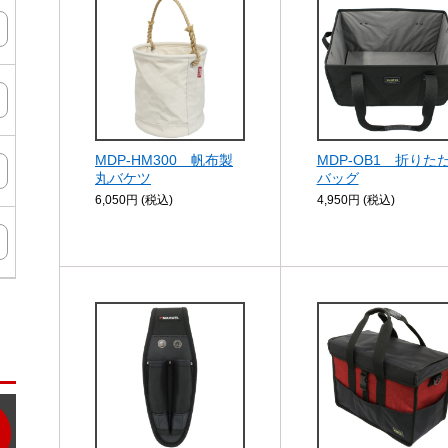
MDP-HM300 帆布製
MDP-OB1 折りた
丸バケツ
バッグ
ン
6,050円 (税込)
4,950円 (税込)
タ
ー