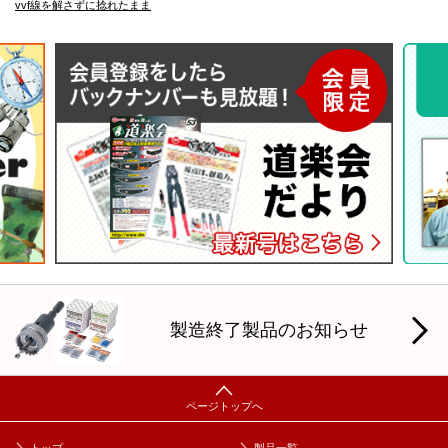
vvf線を解さずに捻れたまま
E
製造終了製品のお知らせ