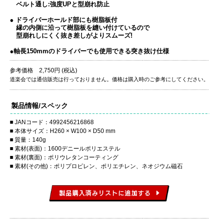
ベルト通し:強度UPと型崩れ防止
● ドライバーホールド部にも樹脂板付
縁の内側に沿って樹脂板を縫い付けているので
型崩れしにくく抜き差しがよりスムーズ!
●軸長150mmのドライバーでも使用できる突き抜け仕様
参考価格 2,750円 (税込)
道楽会では通信販売は行っておりません。価格は購入時のご参考にしてください。
製品情報/スペック
JANコード：4992456216868
本体サイズ：H260 × W100 × D50 mm
質量：140g
素材(表面)：1600デニールポリエステル
素材(裏面)：ポリウレタンコーティング
素材(その他)：ポリプロピレン、ポリエチレン、ネオジウム磁石