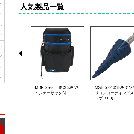
人気製品一覧
ン
タ
ー
ドリボードア
MDP-SS66 腰袋 3段 W
MSB-S22 窒化チタン
インナーサック付
リコンコーティングス
ップドリル