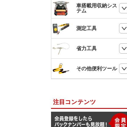
ホールソー
SHランナー
フルハーネス
車搭載用収納シス
パンチダウンツール
ボードプラグ
テム
鋸
ステップドリル・テーパードリル
ケーブルキャッチャー
柱上安全帯用ベルト
アンカー
ペンチ
フロアーキャビネット
ホールソー・ステップドリルセット
測定工具
ケーブルグリップ
幅広柱上安全帯用ベルト
リベット
ニッパー
コンテナラック
油圧フリーパンチ
入線補助具
ロック機能付巻取式墜落制止用器具
検電器・配線チェッカー
ビス
省力工具
ドライバー
サイドラック
電線リール・ドラムローラー・ウイ
ビット
ワークポジショニング用連結ベルト
チ
レベル
ケーブルタイ
ドライバービット
ダイヤモンドカッター・タイルカッ
軽トラ幌フレーム
ベルトスリング
電動ウインチ用ロープ
ー
柱上安全帯用ランヤード
その他便利ツール
メジャー
圧着端子ミニパック
ドリルチャック・シャンクアダプタ
充電式バンドソーブレード
ハレー(軽量型張線機)
スチールワイヤー
セフティロープ
-800 電工キャッチャ
MC-040 ケーブルストリ
RD-412 楽
下地さがし
その他便利ツール
六角棒スパナセット
ッパー
ンカー
切削スプレー
プラロック
入線潤滑剤・除去剤
補助帯
延長コード
ラチェットレンチ
注目コンテンツ
F1ライン
後付ショルダーベルト
脚立ソックス
ソケットレンチセット
よび線グリップ
Shuttoシリーズ
サビ取りスプレー
モンキレンチ