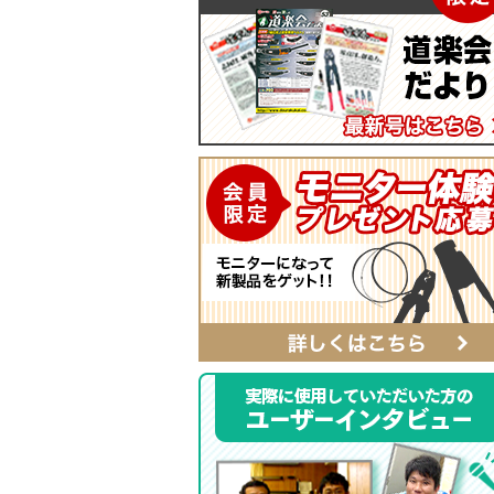
マイティープーラー
SmartShuttoシリーズ
自動ポンチ
電工ジョイント
ソフトフィットシリーズ
全ネジレンチ・ソケット
SmartEdgeシリーズ
LEDライト
ハイクオリティ・レザーシリーズ
カチッとホルダー
レザーシリーズ ナチュラル&ブラッ
タイプ
レザーシリーズ
ベルト
αシリーズ
タフロン電工ポケット
ハンマーホルダー
ポケットバッグ