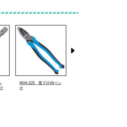
シ
MVA-225 電プロVAペン
MHD-1935 非導電メジャ
テ
チ
ー