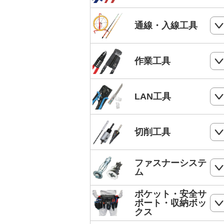
電気工事士技能試験工具セット
ケーブルカッター
通線・入線工具
手動油圧圧着工具
ワイヤーカッター
MC4端子用圧着工具
スネークラインシリーズ
作業工具
ハードカッター
フェルール端子 圧着工具
Jetラインシリーズ
切断・パンチ
LAN工具
通線収納ケース
ストリッパー
ジョイントライン
モジュラー圧着工具
切削工具
電工ペンチ
スーパーカーボン
LANケーブルストリッパー
カッター
ドリル
ファスナーシステ
スーパースネーク
モジュラープラグ
ム
電工ナイフ
ドリルセット
スーパーイエロー
モジュラープラグカバー
ポケット・安全サ
コンクリート・ALC用プラグ
電工レンチ/ダクトレンチハンマー
ポート・収納ボッ
DPドリル
バケットランナー
クス
LANツールキット
ボードリベッター
電気工事用鋏