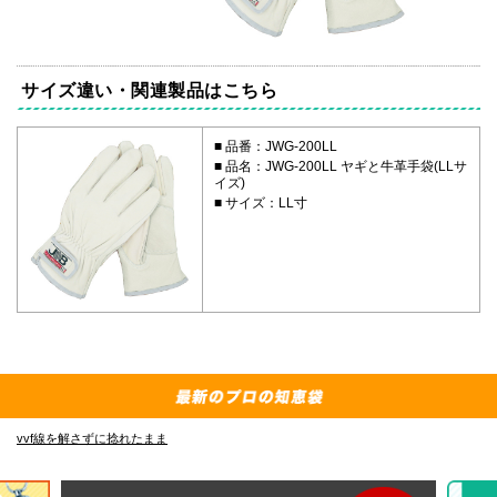
サイズ違い・関連製品はこちら
品番：JWG-200LL
品名：JWG-200LL ヤギと牛革手袋(LLサ
イズ)
サイズ：LL寸
vvf線を解さずに捻れたまま
E