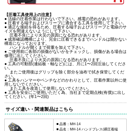
【圧着工具使用上の注意】
● 活線の圧着作業は行わないで下さい。感電の恐れがあります。
● 圧着する端子およびスリーブに適合する工具を使用して下さい。
● 適正な接続を得るため、圧着する端子およびスリーブと電線のサ
イズを間違えないようにして下さい。
圧着不良により火災の原因になる恐れがあります。
● 成形確認機構により、完全に圧着できるまでハンドルは開かない
構造になっております。
ハンドルが開くまで荷重を加えて下さい。
● ご使用前に各部の損傷がないかをチェックし、損傷がある場合は
修理に出してください。
圧着不良により火災の原因になる恐れがあります。
● 工具の可動部(連結板・軸など)には、月に1〜2回注油してくださ
い。
またご使用後はグリップを除く部分を油布で拭き保管してくだ
さい。
● 工具をハンマーやペンチなどのかわりとして、圧着作業以外に使
用しないでください。
また工具を改造して使用しないでください。
● 工具を安全にご使用いただく為、当社まで定期点検(有償)に出し
てください。(年1〜2回)
サイズ違い・関連製品はこちら
品番：MH-14
品名：MH-14 ハンドプレス(裸圧着端