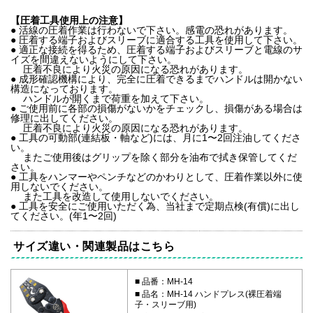
【圧着工具使用上の注意】
● 活線の圧着作業は行わないで下さい。感電の恐れがあります。
● 圧着する端子およびスリーブに適合する工具を使用して下さい。
● 適正な接続を得るため、圧着する端子およびスリーブと電線のサ
イズを間違えないようにして下さい。
圧着不良により火災の原因になる恐れがあります。
● 成形確認機構により、完全に圧着できるまでハンドルは開かない
構造になっております。
ハンドルが開くまで荷重を加えて下さい。
● ご使用前に各部の損傷がないかをチェックし、損傷がある場合は
修理に出してください。
圧着不良により火災の原因になる恐れがあります。
● 工具の可動部(連結板・軸など)には、月に1〜2回注油してくださ
い。
またご使用後はグリップを除く部分を油布で拭き保管してくだ
さい。
● 工具をハンマーやペンチなどのかわりとして、圧着作業以外に使
用しないでください。
また工具を改造して使用しないでください。
● 工具を安全にご使用いただく為、当社まで定期点検(有償)に出し
てください。(年1〜2回)
サイズ違い・関連製品はこちら
品番：MH-14
品名：MH-14 ハンドプレス(裸圧着端
子・スリーブ用)