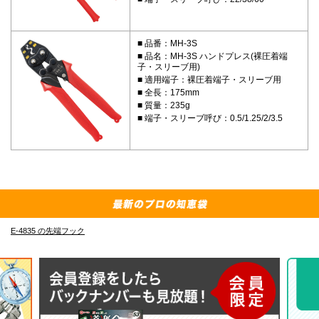
品番：MH-3S
品名：MH-3S ハンドプレス(裸圧着端
子・スリーブ用)
適用端子：裸圧着端子・スリーブ用
全長：175mm
質量：235g
端子・スリーブ呼び：0.5/1.25/2/3.5
E-4835 の先端フック
外