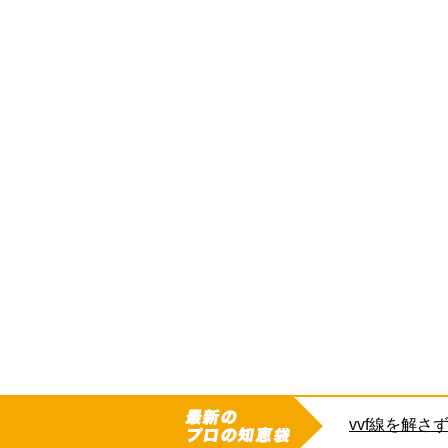
捻れたまま