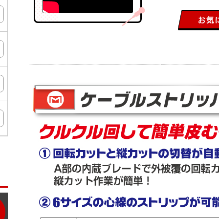
ン
タ
ー