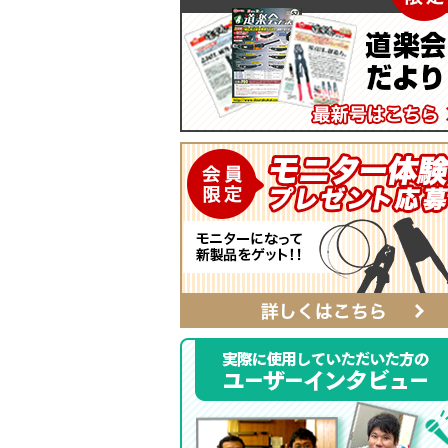
マイティープーラー
SmartShuttoシリーズ
自動ポンチ
電工ジョイント
ソフトフィットシリーズ
全ネジレンチ・ソケット
SmartEdgeシリーズ
LEDライト
ハイクオリティ・レザーシリーズ
カチッとホルダー
レザーシリーズ ナチュラル&ブラッ
タイプ
レザーシリーズ
ベルト
αシリーズ
タフロン電工ポケット
ハンマーホルダー
ポケットバッグ