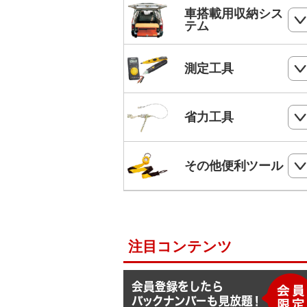
ホールソー
SHランナー
フルハーネス
車搭載用収納シス
パンチダウンツール
ボードプラグ
テム
鋸
ステップドリル・テーパードリル
ケーブルキャッチャー
柱上安全帯用ベルト
アンカー
ペンチ
フロアーキャビネット
ホールソー・ステップドリルセット
測定工具
ケーブルグリップ
幅広柱上安全帯用ベルト
リベット
ニッパー
コンテナラック
油圧フリーパンチ
入線補助具
ロック機能付巻取式墜落制止用器具
検電器・配線チェッカー
ビス
省力工具
ドライバー
サイドラック
電線リール・ドラムローラー・ウイ
ビット
ワークポジショニング用連結ベルト
チ
レベル
ケーブルタイ
ドライバービット
ダイヤモンドカッター・タイルカッ
軽トラ幌フレーム
ベルトスリング
電動ウインチ用ロープ
ー
柱上安全帯用ランヤード
その他便利ツール
メジャー
圧着端子ミニパック
ドリルチャック・シャンクアダプタ
充電式バンドソーブレード
ハレー(軽量型張線機)
スチールワイヤー
セフティロープ
下地さがし
その他便利ツール
六角棒スパナセット
切削スプレー
プラロック
入線潤滑剤・除去剤
補助帯
延長コード
ラチェットレンチ
注目コンテンツ
F1ライン
後付ショルダーベルト
脚立ソックス
ソケットレンチセット
よび線グリップ
Shuttoシリーズ
サビ取りスプレー
モンキレンチ