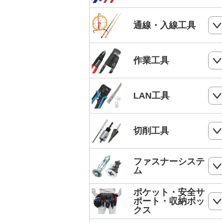
電気工事士技能試験工具セット
ケーブルカッター
通線・入線工具
手動油圧圧着工具
ワイヤーカッター
MC4端子用圧着工具
スネークラインシリーズ
作業工具
ハードカッター
フェルール端子 圧着工具
Jetラインシリーズ
切断・パンチ
LAN工具
通線収納ケース
ストリッパー
ジョイントライン
モジュラー圧着工具
切削工具
電工ペンチ
スーパーカーボン
LANケーブルストリッパー
カッター
ドリル
ファスナーシステ
スーパースネーク
モジュラープラグ
ム
電工ナイフ
ドリルセット
スーパーイエロー
モジュラープラグカバー
ポケット・安全サ
コンクリート・ALC用プラグ
電工レンチ/ダクトレンチハンマー
ポート・収納ボッ
DPドリル
バケットランナー
クス
LANツールキット
ボードリベッター
電気工事用鋏