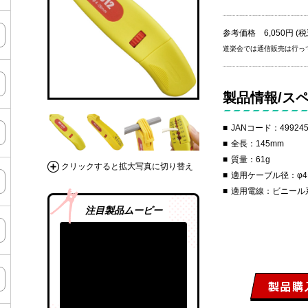
参考価格 6,050円 (税
道楽会では通信販売は行っ
製品情報/ス
JANコード：499245
全長：145mm
質量：61g
クリックすると拡大写真に切り替え
適用ケーブル径：φ4
適用電線：ビニール系
注目製品ムービー