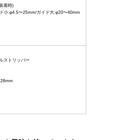
 装着時)
:φ4.5〜25mm/ガイド大:φ20〜40mm
ーブルストリッパー
28mm