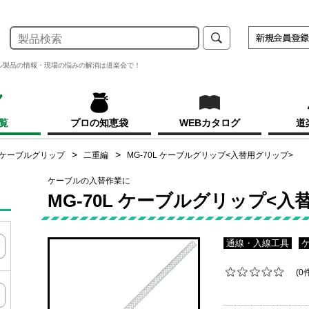
ル製品の情報・現場の悩みの解消は道楽会で！
覧
プロの知恵袋
WEBカタログ
道
ケーブルグリップ
二重編
MG-70L ケーブルグリップ<入替用グリップ>
ケーブルの入替作業に
MG-70L ケーブルグリップ<入
通線・入線工具
(0