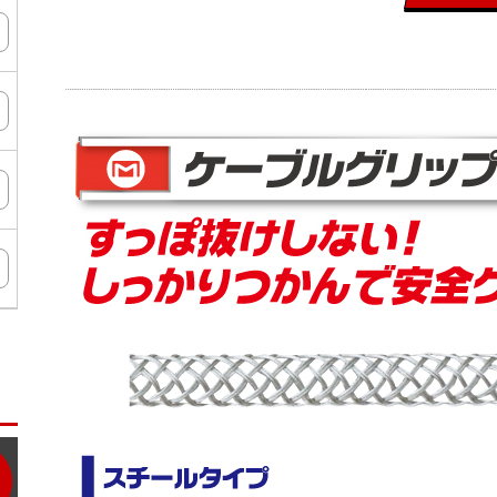
ン
タ
ー