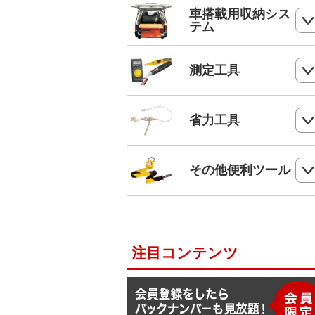
ホールソー
SHランナー
フルハーネス
車搭載用収納シス
パンチダウンツール
ボードプラグ
テム
鋸
ステップドリル・テーパードリル
ケーブルキャッチャー
柱上安全帯用ベルト
アンカー
ペンチ
フロアーキャビネット
ホールソー・ステップドリルセット
測定工具
ケーブルグリップ
幅広柱上安全帯用ベルト
リベット
ニッパー
コンテナラック
油圧フリーパンチ
入線補助具
ロック機能付巻取式墜落制止用器具
検電器・配線チェッカー
ビス
省力工具
ドライバー
サイドラック
電線リール・ドラムローラー・ウイ
ビット
ワークポジショニング用連結ベルト
チ
レベル
ケーブルタイ
ドライバービット
ダイヤモンドカッター・タイルカッ
軽トラ幌フレーム
ベルトスリング
電動ウインチ用ロープ
ー
柱上安全帯用ランヤード
その他便利ツール
メジャー
圧着端子ミニパック
ドリルチャック・シャンクアダプタ
充電式バンドソーブレード
ハレー(軽量型張線機)
スチールワイヤー
セフティロープ
下地さがし
その他便利ツール
六角棒スパナセット
切削スプレー
プラロック
入線潤滑剤・除去剤
補助帯
延長コード
ラチェットレンチ
注目コンテンツ
F1ライン
後付ショルダーベルト
脚立ソックス
ソケットレンチセット
よび線グリップ
Shuttoシリーズ
サビ取りスプレー
モンキレンチ