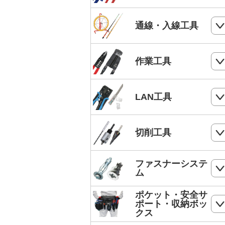
電気工事士技能試験工具セット
ケーブルカッター
通線・入線工具
手動油圧圧着工具
ワイヤーカッター
MC4端子用圧着工具
スネークラインシリーズ
作業工具
ハードカッター
フェルール端子 圧着工具
Jetラインシリーズ
切断・パンチ
LAN工具
通線収納ケース
ストリッパー
ジョイントライン
モジュラー圧着工具
切削工具
電工ペンチ
スーパーカーボン
LANケーブルストリッパー
カッター
ドリル
ファスナーシステ
スーパースネーク
モジュラープラグ
ム
電工ナイフ
ドリルセット
スーパーイエロー
モジュラープラグカバー
ポケット・安全サ
コンクリート・ALC用プラグ
電工レンチ/ダクトレンチハンマー
ポート・収納ボッ
DPドリル
バケットランナー
クス
LANツールキット
ボードリベッター
電気工事用鋏