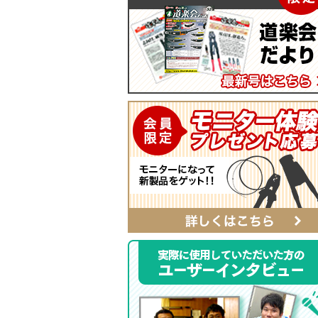
マイティープーラー
SmartShuttoシリーズ
自動ポンチ
電工ジョイント
ソフトフィットシリーズ
全ネジレンチ・ソケット
SmartEdgeシリーズ
LEDライト
ハイクオリティ・レザーシリーズ
カチッとホルダー
レザーシリーズ ナチュラル&ブラッ
タイプ
レザーシリーズ
ベルト
αシリーズ
タフロン電工ポケット
ハンマーホルダー
ポケットバッグ