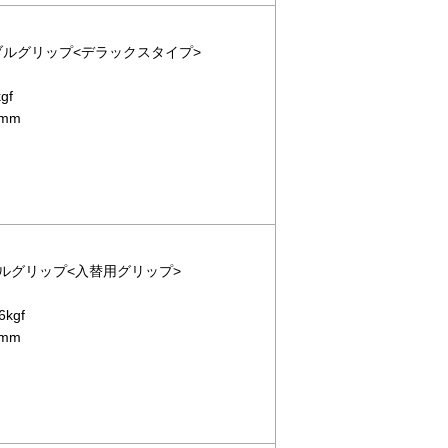
ーブルグリップ<デラックスタイプ>
gf
mm
ーブルグリップ<入替用グリップ>
kgf
mm