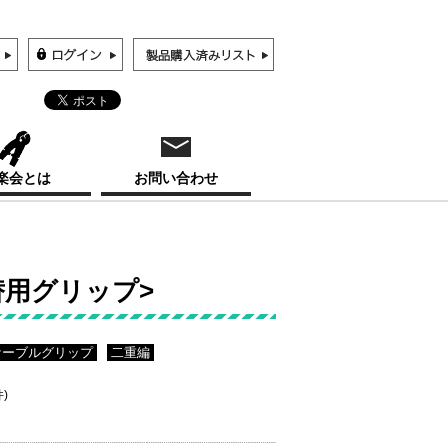
楽会とは
お問い合わせ
替用グリップ>
ケーブルグリップ
二重編
件)