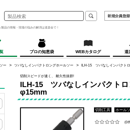
ル製品の情報・現場の悩みの解消は道楽会で！
覧
プロの知恵袋
WEBカタログ
道
ソー
ツバなしインパクトロングホールソー
ILH-15 ツバなしインパクト
切削スピードが速く、 耐久性抜群!
ILH-15 ツバなしインパクト
φ15mm
切削工具
ホール
(0