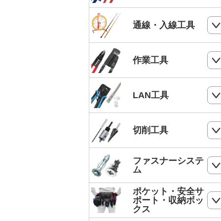
電気工事士技能試験工具セット
ケーブルカッター
通線・入線工具
手動油圧圧着工具
ワイヤーカッター
MC4端子用圧着工具
スネークラインシリーズ
作業工具
ハードカッター
フェルール端子 圧着工具
Jetラインシリーズ
切断・パンチ
LAN工具
通線収納ケース
ストリッパー
ジョイントライン
モジュラー圧着工具
切削工具
電工ペンチ
スーパーカーボン
LANケーブルストリッパー
カッター
ドリル
ファスナーシステ
スーパースネーク
モジュラープラグ
ム
電工ナイフ
ドリルセット
スーパーイエロー
モジュラープラグカバー
ポケット・安全サ
コンクリート・ALC用プラグ
電工レンチ/ダクトレンチハンマー
ポート・収納ボッ
DPドリル
バケットランナー
クス
LANツールキット
ボードリベッター
電気工事用鋏