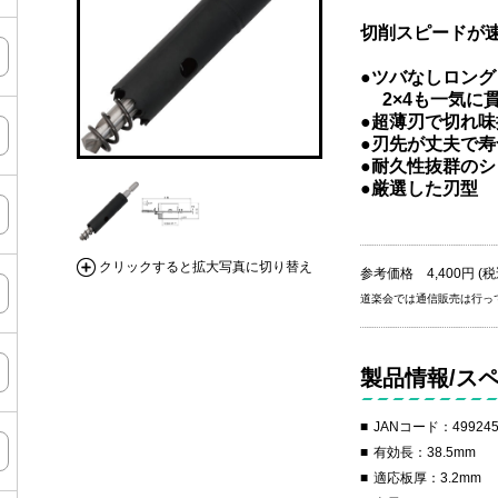
切削スピードが速
●ツバなしロング 有
2×4も一気に貫
●超薄刃で切れ味
●刃先が丈夫で寿
●耐久性抜群のシ
●厳選した刃型
クリックすると拡大写真に切り替え
参考価格 4,400円 (税
道楽会では通信販売は行っ
製品情報/ス
JANコード：499245
有効長：38.5mm
適応板厚：3.2mm