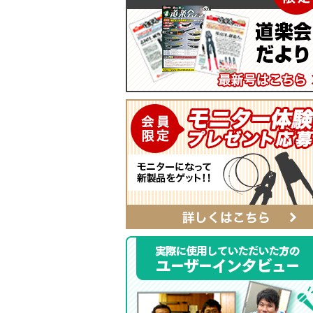
マイティープーラー
SmartShuttoシリーズ
自動ポンチ
電工ジョイント
ソフトフィットシリーズ
全ネジレンチ・ソケット
SmartEdgeシリーズ
LEDライト
ハイクオリティ・レザーシリーズ
カチッとホルダー
レザーシリーズ ナチュラル&ブラッ
タイプ
レザーシリーズ
ベルト
αシリーズ
タフロン電工ポケット
ハンマーホルダー
ポケットバッグ