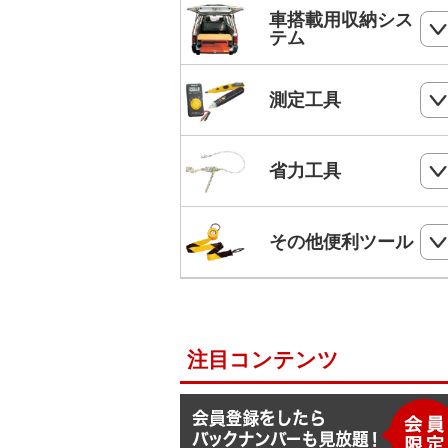
ホールソー
SHランナー
フルハーネス
車搭載用収納シス
パンチダウンツール
ボードプラグ
テム
鋸
ステップドリル・テーパードリル
ケーブルキャッチャー
柱上安全帯用ベルト
アンカー
ペンチ
フロアーキャビネット
ホールソー・ステップドリルセット
測定工具
ケーブルグリップ
幅広柱上安全帯用ベルト
リベット
ニッパー
コンテナラック
油圧フリーパンチ
入線補助具
ロック機能付巻取式墜落制止用器具
検電器・配線チェッカー
ビス
省力工具
ドライバー
サイドラック
電線リール・ドラムローラー・ウイ
ビット
ワークポジショニング用連結ベルト
チ
レベル
ケーブルタイ
ドライバービット
ダイヤモンドカッター・タイルカッ
軽トラ幌フレーム
ベルトスリング
電動ウインチ用ロープ
ー
柱上安全帯用ランヤード
その他便利ツール
メジャー
圧着端子ミニパック
ドリルチャック・シャンクアダプタ
充電式バンドソーブレード
ハレー(軽量型張線機)
スチールワイヤー
セフティロープ
下地さがし
その他便利ツール
六角棒スパナセット
切削スプレー
プラロック
入線潤滑剤・除去剤
補助帯
延長コード
ラチェットレンチ
注目コンテンツ
F1ライン
後付ショルダーベルト
脚立ソックス
ソケットレンチセット
よび線グリップ
Shuttoシリーズ
サビ取りスプレー
モンキレンチ