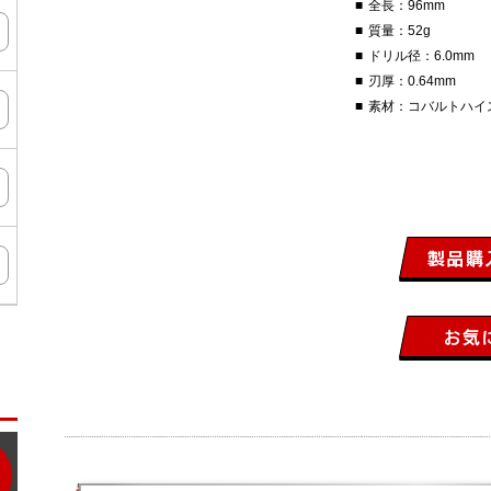
全長：96mm
質量：52g
ドリル径：6.0mm
刃厚：0.64mm
素材：コバルトハイ
ン
タ
ー