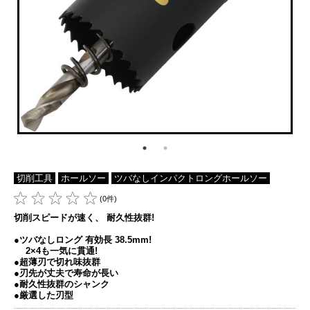
切削工具
ホールソー
ツバなしインパクトロングホールソー
(0件)
切削スピードが速く、 耐久性抜群!
●ツバなしロング 有効長 38.5mm!
2×4も一気に貫通!
●超薄刃で切れ味抜群
●刃先が丈夫で寿命が長い
●耐久性抜群のシャンク
●厳選した刃型