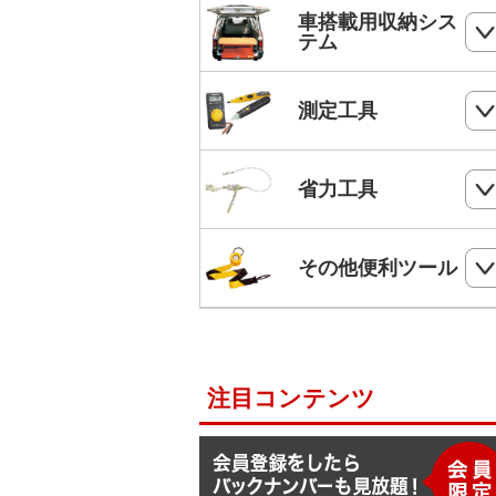
ホールソー
SHランナー
フルハーネス
車搭載用収納シス
パンチダウンツール
ボードプラグ
テム
鋸
ステップドリル・テーパードリル
ケーブルキャッチャー
柱上安全帯用ベルト
アンカー
ペンチ
フロアーキャビネット
ホールソー・ステップドリルセット
測定工具
ケーブルグリップ
幅広柱上安全帯用ベルト
リベット
ニッパー
コンテナラック
油圧フリーパンチ
入線補助具
ロック機能付巻取式墜落制止用器具
検電器・配線チェッカー
ビス
省力工具
ドライバー
サイドラック
電線リール・ドラムローラー・ウイ
ビット
ワークポジショニング用連結ベルト
チ
レベル
ケーブルタイ
ドライバービット
ダイヤモンドカッター・タイルカッ
軽トラ幌フレーム
ベルトスリング
電動ウインチ用ロープ
ー
柱上安全帯用ランヤード
その他便利ツール
メジャー
圧着端子ミニパック
ドリルチャック・シャンクアダプタ
充電式バンドソーブレード
ハレー(軽量型張線機)
スチールワイヤー
セフティロープ
下地さがし
その他便利ツール
六角棒スパナセット
切削スプレー
プラロック
入線潤滑剤・除去剤
補助帯
延長コード
ラチェットレンチ
注目コンテンツ
F1ライン
後付ショルダーベルト
脚立ソックス
ソケットレンチセット
よび線グリップ
Shuttoシリーズ
サビ取りスプレー
モンキレンチ