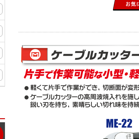
ン
タ
ー