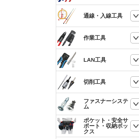
電気工事士技能試験工具セット
ケーブルカッター
通線・入線工具
手動油圧圧着工具
ワイヤーカッター
MC4端子用圧着工具
スネークラインシリーズ
作業工具
ハードカッター
フェルール端子 圧着工具
Jetラインシリーズ
切断・パンチ
LAN工具
通線収納ケース
ストリッパー
ジョイントライン
モジュラー圧着工具
切削工具
電工ペンチ
スーパーカーボン
LANケーブルストリッパー
カッター
ドリル
ファスナーシステ
スーパースネーク
モジュラープラグ
ム
電工ナイフ
ドリルセット
スーパーイエロー
モジュラープラグカバー
ポケット・安全サ
コンクリート・ALC用プラグ
電工レンチ/ダクトレンチハンマー
ポート・収納ボッ
DPドリル
バケットランナー
クス
LANツールキット
ボードリベッター
電気工事用鋏