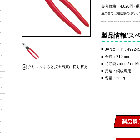
参考価格 4,620円 (税
道楽会では通信販売は行っ
製品情報/ス
JANコード：499245
全長：210mm
切断能力(mm2)：IV線3
クリックすると拡大写真に切り替え
用途：銅線専用
質量：260g