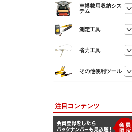
ホールソー
SHランナー
フルハーネス
車搭載用収納シス
パンチダウンツール
ボードプラグ
テム
鋸
ステップドリル・テーパードリル
ケーブルキャッチャー
柱上安全帯用ベルト
アンカー
ペンチ
フロアーキャビネット
ホールソー・ステップドリルセット
測定工具
ケーブルグリップ
幅広柱上安全帯用ベルト
リベット
ニッパー
コンテナラック
油圧フリーパンチ
入線補助具
ロック機能付巻取式墜落制止用器具
検電器・配線チェッカー
ビス
省力工具
ドライバー
サイドラック
電線リール・ドラムローラー・ウイ
ビット
ワークポジショニング用連結ベルト
チ
レベル
ケーブルタイ
ドライバービット
ダイヤモンドカッター・タイルカッ
軽トラ幌フレーム
ベルトスリング
電動ウインチ用ロープ
ー
柱上安全帯用ランヤード
その他便利ツール
メジャー
圧着端子ミニパック
ドリルチャック・シャンクアダプタ
充電式バンドソーブレード
ハレー(軽量型張線機)
スチールワイヤー
セフティロープ
下地さがし
その他便利ツール
六角棒スパナセット
切削スプレー
プラロック
入線潤滑剤・除去剤
補助帯
延長コード
ラチェットレンチ
注目コンテンツ
F1ライン
後付ショルダーベルト
脚立ソックス
ソケットレンチセット
よび線グリップ
Shuttoシリーズ
サビ取りスプレー
モンキレンチ