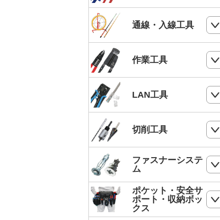
電気工事士技能試験工具セット
ケーブルカッター
通線・入線工具
手動油圧圧着工具
ワイヤーカッター
MC4端子用圧着工具
スネークラインシリーズ
作業工具
ハードカッター
フェルール端子 圧着工具
Jetラインシリーズ
切断・パンチ
LAN工具
通線収納ケース
ストリッパー
ジョイントライン
モジュラー圧着工具
切削工具
電工ペンチ
スーパーカーボン
LANケーブルストリッパー
カッター
ドリル
ファスナーシステ
スーパースネーク
モジュラープラグ
ム
電工ナイフ
ドリルセット
スーパーイエロー
モジュラープラグカバー
ポケット・安全サ
コンクリート・ALC用プラグ
電工レンチ/ダクトレンチハンマー
ポート・収納ボッ
DPドリル
バケットランナー
クス
LANツールキット
ボードリベッター
電気工事用鋏