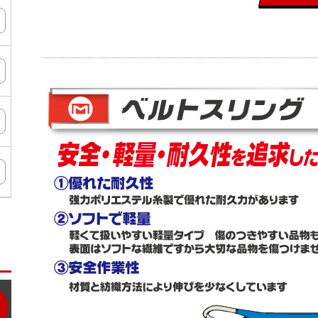
ン
タ
ー