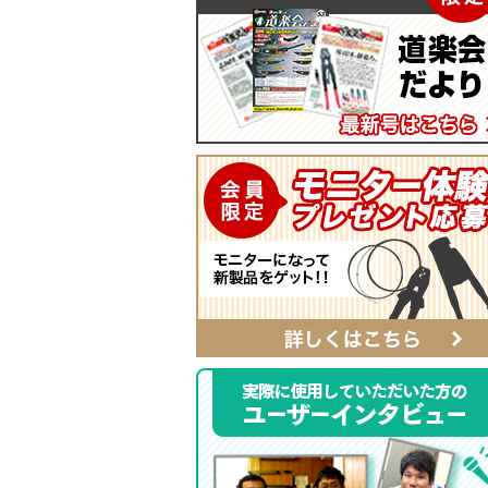
マイティープーラー
SmartShuttoシリーズ
自動ポンチ
電工ジョイント
ソフトフィットシリーズ
全ネジレンチ・ソケット
SmartEdgeシリーズ
LEDライト
ハイクオリティ・レザーシリーズ
カチッとホルダー
レザーシリーズ ナチュラル&ブラッ
タイプ
レザーシリーズ
ベルト
αシリーズ
タフロン電工ポケット
ハンマーホルダー
ポケットバッグ