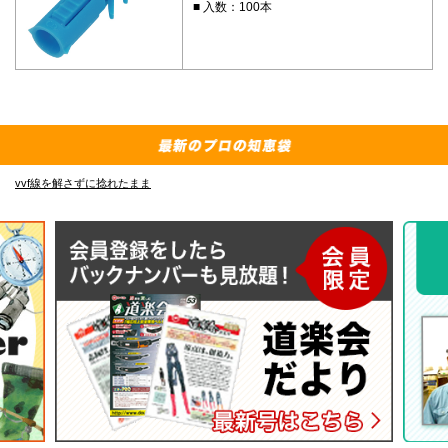
入数：100本
vvf線を解さずに捻れたまま
E