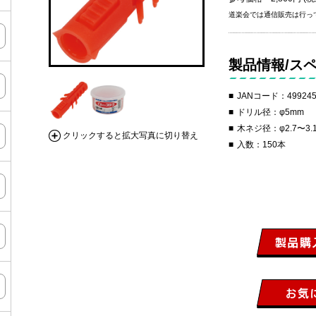
道楽会では通信販売は行っ
製品情報/ス
JANコード：499245
ドリル径：φ5mm
木ネジ径：φ2.7〜3.
クリックすると拡大写真に切り替え
入数：150本