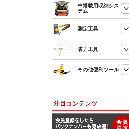
ホールソー
SHランナー
フルハーネス
車搭載用収納シス
パンチダウンツール
ボードプラグ
テム
鋸
ステップドリル・テーパードリル
ケーブルキャッチャー
柱上安全帯用ベルト
アンカー
ペンチ
フロアーキャビネット
ホールソー・ステップドリルセット
測定工具
ケーブルグリップ
幅広柱上安全帯用ベルト
リベット
ニッパー
コンテナラック
油圧フリーパンチ
入線補助具
ロック機能付巻取式墜落制止用器具
検電器・配線チェッカー
ビス
省力工具
ドライバー
サイドラック
電線リール・ドラムローラー・ウイ
ビット
ワークポジショニング用連結ベルト
チ
レベル
ケーブルタイ
ドライバービット
ダイヤモンドカッター・タイルカッ
軽トラ幌フレーム
ベルトスリング
電動ウインチ用ロープ
ー
柱上安全帯用ランヤード
その他便利ツール
メジャー
圧着端子ミニパック
ドリルチャック・シャンクアダプタ
充電式バンドソーブレード
ハレー(軽量型張線機)
スチールワイヤー
セフティロープ
下地さがし
その他便利ツール
六角棒スパナセット
切削スプレー
プラロック
入線潤滑剤・除去剤
補助帯
延長コード
ラチェットレンチ
注目コンテンツ
F1ライン
後付ショルダーベルト
脚立ソックス
ソケットレンチセット
よび線グリップ
Shuttoシリーズ
サビ取りスプレー
モンキレンチ