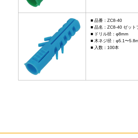
品番：ZC8-40
品名：ZC8-40 ゼッ
ドリル径：φ8mm
木ネジ径：φ5.1〜5.8
入数：100本