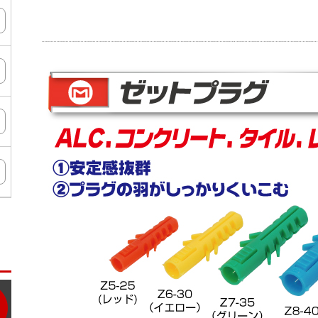
ン
タ
ー