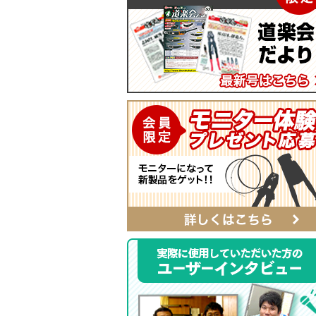
マイティープーラー
SmartShuttoシリーズ
自動ポンチ
電工ジョイント
ソフトフィットシリーズ
全ネジレンチ・ソケット
SmartEdgeシリーズ
LEDライト
ハイクオリティ・レザーシリーズ
カチッとホルダー
レザーシリーズ ナチュラル&ブラッ
タイプ
レザーシリーズ
ベルト
αシリーズ
タフロン電工ポケット
ハンマーホルダー
ポケットバッグ