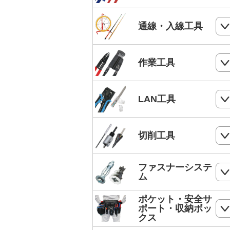
電気工事士技能試験工具セット
ケーブルカッター
通線・入線工具
手動油圧圧着工具
ワイヤーカッター
MC4端子用圧着工具
スネークラインシリーズ
作業工具
ハードカッター
フェルール端子 圧着工具
Jetラインシリーズ
切断・パンチ
LAN工具
通線収納ケース
ストリッパー
ジョイントライン
モジュラー圧着工具
切削工具
電工ペンチ
スーパーカーボン
LANケーブルストリッパー
カッター
ドリル
ファスナーシステ
スーパースネーク
モジュラープラグ
ム
電工ナイフ
ドリルセット
スーパーイエロー
モジュラープラグカバー
ポケット・安全サ
コンクリート・ALC用プラグ
電工レンチ/ダクトレンチハンマー
ポート・収納ボッ
DPドリル
バケットランナー
クス
LANツールキット
ボードリベッター
電気工事用鋏