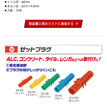
ドリル径：φ6mm
木ネジ径：φ3.5〜4.8mm
入数：70本