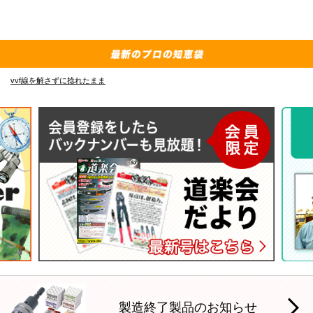
vvf線を解さずに捻れたまま
E
製造終了製品のお知らせ