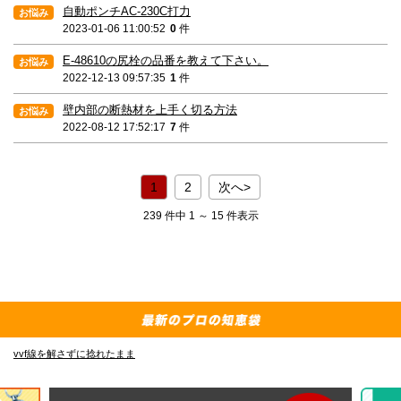
自動ポンチAC-230C打力
2023-01-06 11:00:52
0
件
E-48610の尻栓の品番を教えて下さい。
2022-12-13 09:57:35
1
件
壁内部の断熱材を上手く切る方法
2022-08-12 17:52:17
7
件
1
2
次へ>
239 件中 1 ～ 15 件表示
vvf線を解さずに捻れたまま
E