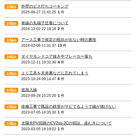
外壁のビス打ちコーキング
2025-08-27 21:41:25
1
件
単線の丸端子圧着について
2024-12-02 22:19:18
2
件
アース工事で規定の抵抗が出ない時の裏技
2024-02-06 11:31:37
13
件
ダイヤモンドコア抜き中ブレーカー落ち
2023-12-11 19:32:30
4
件
よく工具を天井裏などに忘れてしまう
2023-10-24 09:14:47
6
件
追加入線
2023-09-28 15:25:20
1
件
改修工事で既設の鉄管がサビてるようで線が抜けない
2023-07-05 14:35:30
1
件
太陽光PV回路のCV2sq-2Cの切詰、皮むきについて
2023-03-05 19:19:02
1
件