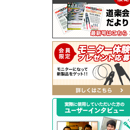
マイティープーラー
SmartShuttoシリーズ
自動ポンチ
電工ジョイント
ソフトフィットシリーズ
全ネジレンチ・ソケット
SmartEdgeシリーズ
LEDライト
ハイクオリティ・レザーシリーズ
カチッとホルダー
レザーシリーズ ナチュラル&ブラッ
タイプ
レザーシリーズ
ベルト
αシリーズ
タフロン電工ポケット
ハンマーホルダー
ポケットバッグ