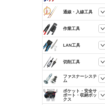
電気工事士技能試験工具セット
ケーブルカッター
通線・入線工具
手動油圧圧着工具
ワイヤーカッター
MC4端子用圧着工具
スネークラインシリーズ
作業工具
ハードカッター
フェルール端子 圧着工具
Jetラインシリーズ
切断・パンチ
LAN工具
通線収納ケース
ストリッパー
ジョイントライン
モジュラー圧着工具
切削工具
電工ペンチ
スーパーカーボン
LANケーブルストリッパー
カッター
ドリル
ファスナーシステ
スーパースネーク
モジュラープラグ
ム
電工ナイフ
ドリルセット
スーパーイエロー
モジュラープラグカバー
ポケット・安全サ
コンクリート・ALC用プラグ
電工レンチ/ダクトレンチハンマー
ポート・収納ボッ
DPドリル
バケットランナー
クス
LANツールキット
ボードリベッター
電気工事用鋏