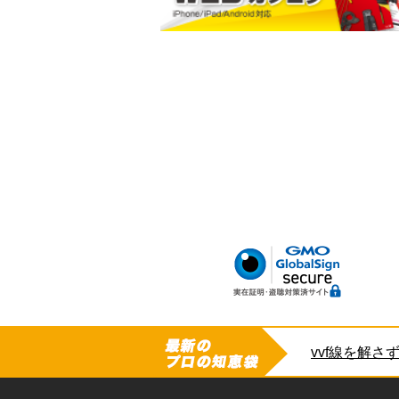
小判型ポケット
ハードボトム
腰サポートベルト
さい。
vvf線を解さ