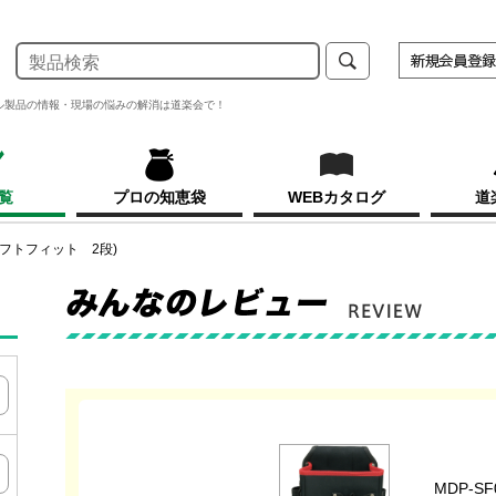
ル製品の情報・現場の悩みの解消は道楽会で！
覧
プロの知恵袋
WEBカタログ
道
(ソフトフィット 2段)
MDP-S