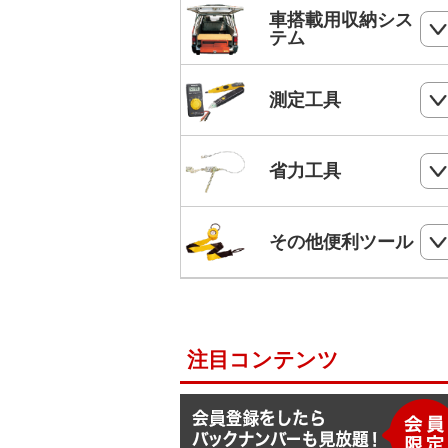
ホールソー
SHランナー
フルハーネス
車搭載用収納シス
パンチダウンツール
ボードプラグ
テム
鋸
ステップドリル・テーパードリル
ケーブルキャッチャー
柱上安全帯用ベルト
アンカー
ペンチ
フロアーキャビネット
ホールソー・ステップドリルセット
測定工具
ケーブルグリップ
幅広柱上安全帯用ベルト
リベット
ニッパー
コンテナラック
油圧フリーパンチ
入線補助具
ロック機能付巻取式墜落制止用器具
検電器・配線チェッカー
ビス
省力工具
ドライバー
サイドラック
電線リール・ドラムローラー・ウイ
ビット
ワークポジショニング用連結ベルト
チ
レベル
ケーブルタイ
ドライバービット
ダイヤモンドカッター・タイルカッ
軽トラ幌フレーム
ベルトスリング
電動ウインチ用ロープ
ー
柱上安全帯用ランヤード
その他便利ツール
メジャー
圧着端子ミニパック
ドリルチャック・シャンクアダプタ
充電式バンドソーブレード
ハレー(軽量型張線機)
スチールワイヤー
セフティロープ
下地さがし
その他便利ツール
六角棒スパナセット
切削スプレー
プラロック
入線潤滑剤・除去剤
補助帯
延長コード
ラチェットレンチ
注目コンテンツ
F1ライン
後付ショルダーベルト
脚立ソックス
ソケットレンチセット
よび線グリップ
Shuttoシリーズ
サビ取りスプレー
モンキレンチ