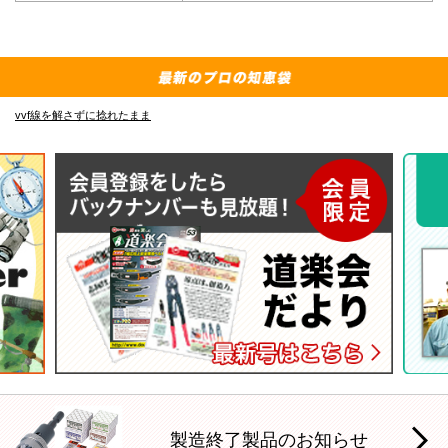
vvf線を解さずに捻れたまま
E
製造終了製品のお知らせ