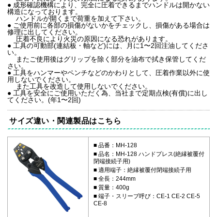
● 成形確認機構により、完全に圧着できるまでハンドルは開かない
構造になっております。
ハンドルが開くまで荷重を加えて下さい。
● ご使用前に各部の損傷がないかをチェックし、損傷がある場合は
修理に出してください。
圧着不良により火災の原因になる恐れがあります。
● 工具の可動部(連結板・軸など)には、月に1〜2回注油してくださ
い。
またご使用後はグリップを除く部分を油布で拭き保管してくだ
さい。
● 工具をハンマーやペンチなどのかわりとして、圧着作業以外に使
用しないでください。
また工具を改造して使用しないでください。
● 工具を安全にご使用いただく為、当社まで定期点検(有償)に出し
てください。(年1〜2回)
サイズ違い・関連製品はこちら
品番：MH-128
品名：MH-128 ハンドプレス(絶縁被覆付
閉端接続子用)
適用端子：絶縁被覆付閉端接続子用
全長：244mm
質量：400g
端子・スリーブ呼び：CE-1 CE-2 CE-5
CE-8