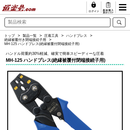
トップ
製品一覧
圧着工具
ハンドプレス
絶縁被覆付き閉端接続子用
MH-125 ハンドプレス(絶縁被覆付閉端接続子用)
ハンドル荷重約30%軽減、確実で簡単スピーディーな圧着
MH-125 ハンドプレス(絶縁被覆付閉端接続子用)