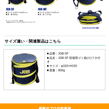
サイズ違い・関連製品はこちら
品番：JGB-SF
品名：JGB-SF 現場用ゴミ箱(小)フタ付
き
サイズ：φ320×H335
質量：800g