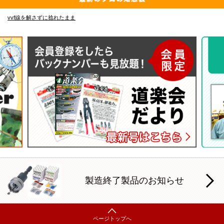
vvf線を解さずに捻れたまま
E
製造終了製品のお知らせ