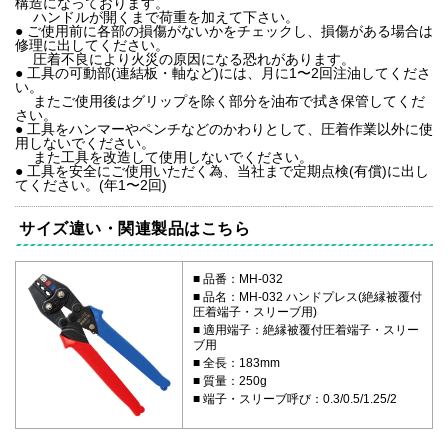
構造になっております。
ハンドルが開くまで荷重を加えて下さい。
● ご使用前に各部の損傷がないかをチェックし、損傷がある場合は
修理に出してください。
圧着不良により火災の原因になる恐れがあります。
● 工具の可動部(連結板・軸など)には、月に1〜2回注油してくださ
い。
またご使用後はグリップを除く部分を油布で拭き保管してくだ
さい。
● 工具をハンマーやペンチなどのかわりとして、圧着作業以外に使
用しないでください。
また工具を改造して使用しないでください。
● 工具を安全にご使用いただく為、当社まで定期点検(有償)に出し
てください。(年1〜2回)
サイズ違い・関連製品はこちら
品番：MH-032
品名：MH-032 ハンドプレス(絶縁被覆付
圧着端子・スリーブ用)
適用端子：絶縁被覆付圧着端子・スリー
ブ用
全長：183mm
質量：250g
端子・スリーブ呼び：0.3/0.5/1.25/2