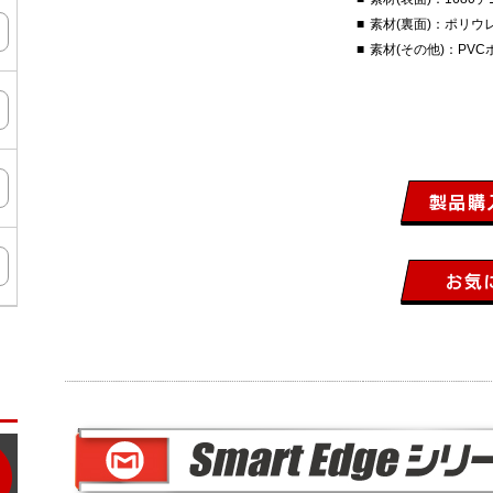
素材(裏面)：ポリウ
素材(その他)：PV
ン
タ
ー