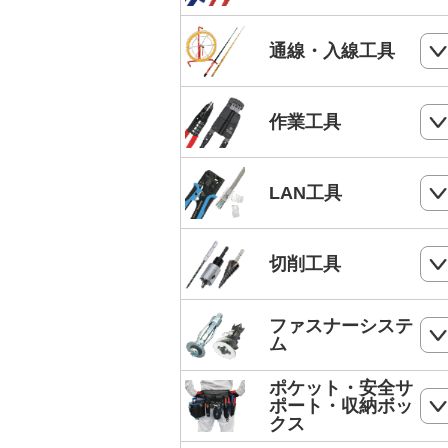
電気工事士技能試験工具セット
ケーブルカッター
通線・入線工具
手動油圧圧着工具
ワイヤーカッター
MC4端子用圧着工具
スネークラインシリーズ
作業工具
ハードカッター
フェルール端子 圧着工具
Jetラインシリーズ
切断・パンチ
LAN工具
通線収納ケース
ストリッパー
ジョイントライン
モジュラー圧着工具
切削工具
電工ペンチ
スーパーカーボン
LANケーブルストリッパー
カッター
ドリル
ファスナーシステ
スーパースネーク
モジュラープラグ
ム
電工ナイフ
ドリルセット
スーパーイエロー
モジュラープラグカバー
ポケット・安全サ
コンクリート・ALC用プラグ
電工レンチ/ダクトレンチハンマー
ポート・収納ボッ
DPドリル
バケットランナー
クス
LANツールキット
ボードリベッター
電気工事用鋏