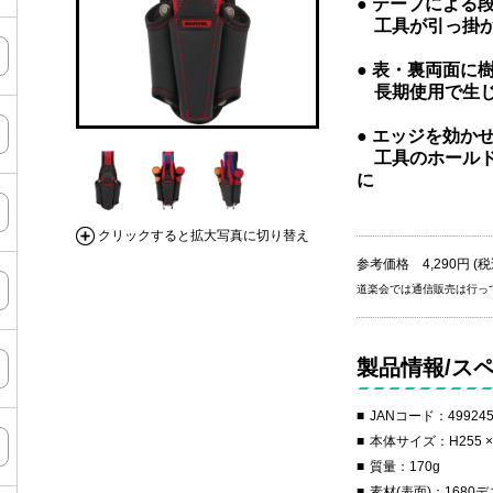
● テープによる
工具が引っ掛か
● 表・裏両面に
長期使用で生じ
● エッジを効か
工具のホールド
に
クリックすると拡大写真に切り替え
参考価格 4,290円 (税
道楽会では通信販売は行っ
製品情報/ス
JANコード：499245
本体サイズ：H255 × W
質量：170g
素材(表面)：168