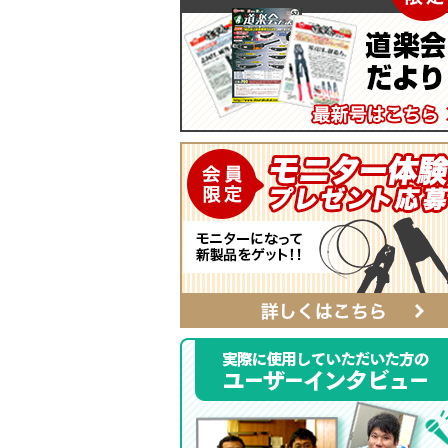
マイティープーラー
SmartShuttoシリーズ
自動ポンチ
電工ジョイント
ソフトフィットシリーズ
全ネジレンチ・ソケット
SmartEdgeシリーズ
LEDライト
ハイクオリティ・レザーシリーズ
カチッとホルダー
レザーシリーズ ナチュラル&ブラッ
タイプ
レザーシリーズ
ベルト
αシリーズ
タフロン電工ポケット
ハンマーホルダー
ポケットバッグ