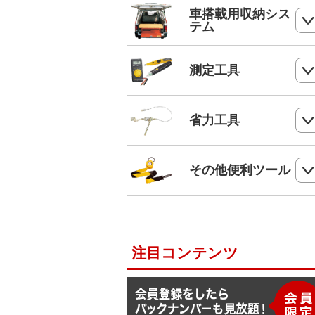
ホールソー
SHランナー
フルハーネス
車搭載用収納シス
パンチダウンツール
ボードプラグ
テム
鋸
ステップドリル・テーパードリル
ケーブルキャッチャー
柱上安全帯用ベルト
アンカー
ペンチ
フロアーキャビネット
ホールソー・ステップドリルセット
測定工具
ケーブルグリップ
幅広柱上安全帯用ベルト
リベット
ニッパー
コンテナラック
油圧フリーパンチ
入線補助具
ロック機能付巻取式墜落制止用器具
検電器・配線チェッカー
ビス
省力工具
ドライバー
サイドラック
電線リール・ドラムローラー・ウイ
ビット
ワークポジショニング用連結ベルト
チ
レベル
ケーブルタイ
ドライバービット
ダイヤモンドカッター・タイルカッ
軽トラ幌フレーム
ベルトスリング
電動ウインチ用ロープ
ー
柱上安全帯用ランヤード
その他便利ツール
メジャー
圧着端子ミニパック
ドリルチャック・シャンクアダプタ
充電式バンドソーブレード
ハレー(軽量型張線機)
スチールワイヤー
セフティロープ
下地さがし
その他便利ツール
六角棒スパナセット
切削スプレー
プラロック
入線潤滑剤・除去剤
補助帯
延長コード
ラチェットレンチ
注目コンテンツ
F1ライン
後付ショルダーベルト
脚立ソックス
ソケットレンチセット
よび線グリップ
Shuttoシリーズ
サビ取りスプレー
モンキレンチ