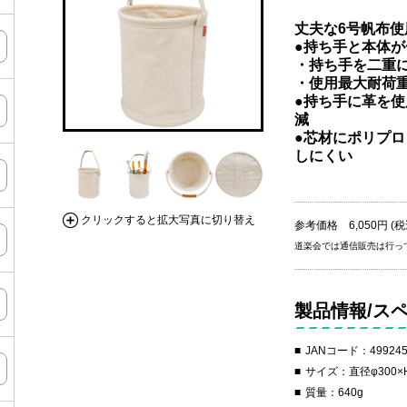
丈夫な6号帆布使
●持ち手と本体
・持ち手を二重に
・使用最大耐荷重 
●持ち手に革を
減
●芯材にポリプ
しにくい
クリックすると拡大写真に切り替え
参考価格 6,050円 (税
道楽会では通信販売は行っ
製品情報/ス
JANコード：499245
サイズ：直径φ300×H
質量：640g