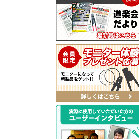
マイティープーラー
SmartShuttoシリーズ
自動ポンチ
電工ジョイント
ソフトフィットシリーズ
全ネジレンチ・ソケット
SmartEdgeシリーズ
LEDライト
ハイクオリティ・レザーシリーズ
カチッとホルダー
レザーシリーズ ナチュラル&ブラッ
タイプ
レザーシリーズ
ベルト
αシリーズ
タフロン電工ポケット
ハンマーホルダー
ポケットバッグ