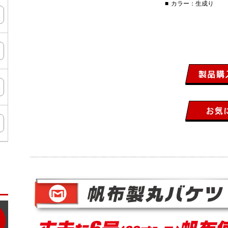
カラー：生成り
ン
タ
ー