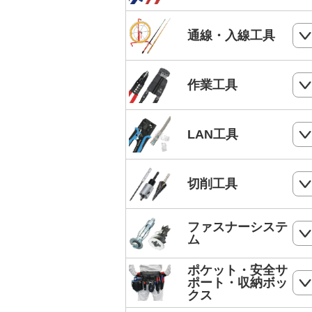
電気工事士技能試験工具セット
ケーブルカッター
通線・入線工具
手動油圧圧着工具
ワイヤーカッター
MC4端子用圧着工具
スネークラインシリーズ
作業工具
ハードカッター
フェルール端子 圧着工具
Jetラインシリーズ
切断・パンチ
LAN工具
通線収納ケース
ストリッパー
ジョイントライン
モジュラー圧着工具
切削工具
電工ペンチ
スーパーカーボン
LANケーブルストリッパー
カッター
ドリル
ファスナーシステ
スーパースネーク
モジュラープラグ
ム
電工ナイフ
ドリルセット
スーパーイエロー
モジュラープラグカバー
ポケット・安全サ
コンクリート・ALC用プラグ
電工レンチ/ダクトレンチハンマー
ポート・収納ボッ
DPドリル
バケットランナー
クス
LANツールキット
ボードリベッター
電気工事用鋏