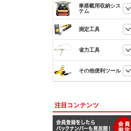
ホールソー
SHランナー
フルハーネス
車搭載用収納シス
パンチダウンツール
ボードプラグ
テム
鋸
ステップドリル・テーパードリル
ケーブルキャッチャー
柱上安全帯用ベルト
アンカー
ペンチ
フロアーキャビネット
ホールソー・ステップドリルセット
測定工具
ケーブルグリップ
幅広柱上安全帯用ベルト
リベット
ニッパー
コンテナラック
油圧フリーパンチ
入線補助具
ロック機能付巻取式墜落制止用器具
検電器・配線チェッカー
ビス
省力工具
ドライバー
サイドラック
電線リール・ドラムローラー・ウイ
ビット
ワークポジショニング用連結ベルト
チ
レベル
ケーブルタイ
ドライバービット
ダイヤモンドカッター・タイルカッ
軽トラ幌フレーム
ベルトスリング
電動ウインチ用ロープ
ー
柱上安全帯用ランヤード
その他便利ツール
メジャー
圧着端子ミニパック
ドリルチャック・シャンクアダプタ
充電式バンドソーブレード
ハレー(軽量型張線機)
スチールワイヤー
セフティロープ
下地さがし
その他便利ツール
六角棒スパナセット
切削スプレー
プラロック
入線潤滑剤・除去剤
補助帯
延長コード
ラチェットレンチ
注目コンテンツ
F1ライン
後付ショルダーベルト
脚立ソックス
ソケットレンチセット
よび線グリップ
Shuttoシリーズ
サビ取りスプレー
モンキレンチ