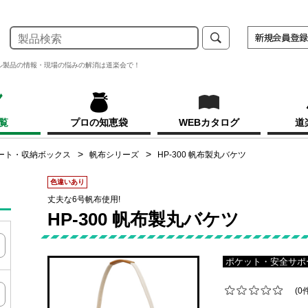
ル製品の情報・現場の悩みの解消は道楽会で！
覧
プロの知恵袋
WEBカタログ
道
ート・収納ボックス
帆布シリーズ
HP-300 帆布製丸バケツ
色違いあり
丈夫な6号帆布使用!
HP-300 帆布製丸バケツ
ポケット・安全サポ
(0