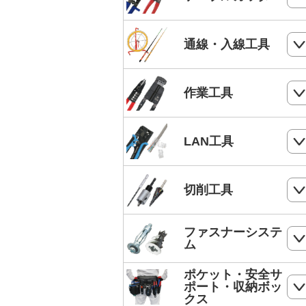
電気工事士技能試験工具セット
ケーブルカッター
通線・入線工具
手動油圧圧着工具
ワイヤーカッター
MC4端子用圧着工具
スネークラインシリーズ
作業工具
ハードカッター
フェルール端子 圧着工具
Jetラインシリーズ
切断・パンチ
LAN工具
通線収納ケース
ストリッパー
ジョイントライン
モジュラー圧着工具
切削工具
電工ペンチ
スーパーカーボン
LANケーブルストリッパー
カッター
ドリル
ファスナーシステ
スーパースネーク
モジュラープラグ
ム
電工ナイフ
ドリルセット
スーパーイエロー
モジュラープラグカバー
ポケット・安全サ
コンクリート・ALC用プラグ
電工レンチ/ダクトレンチハンマー
ポート・収納ボッ
DPドリル
バケットランナー
クス
LANツールキット