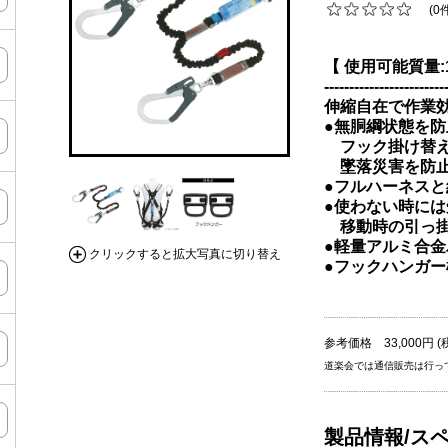
(0
【 使用可能質量:1
------------------------
伸縮自在で作業効
●無胴綱状態を防
フック掛け替え
墜落災害を防
●フルハーネスと
●使わない時に
移動時の引っ掛
●軽量アルミ合
クリックすると拡大写真に切り替え
●フックハンガー
参考価格 33,000円 (
道楽会では通信販売は行っ
製品情報/ス