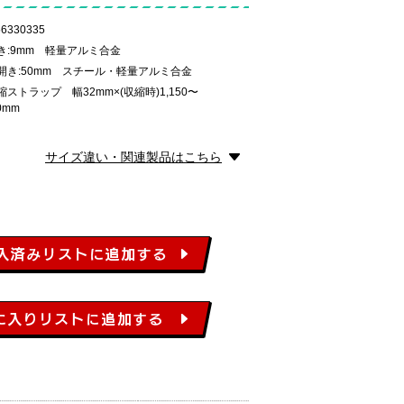
6330335
:9mm 軽量アルミ合金
開き:50mm スチール・軽量アルミ合金
トラップ 幅32mm×(収縮時)1,150〜
0mm
サイズ違い・関連製品はこちら