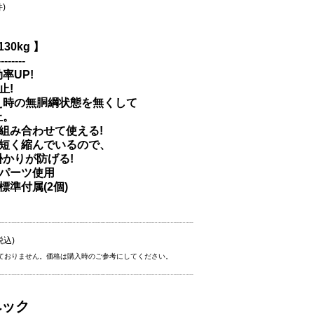
件)
30kg 】
--------
率UP!
止!
時の無胴綱状態を無くして
止。
組み合わせて使える!
は短く縮んでいるので、
かりが防げる!
金パーツ使用
標準付属(2個)
税込)
ておりません。価格は購入時のご参考にしてください。
ペック