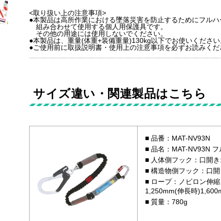
<取り扱い上の注意事項>
●本製品は高所作業における墜落災害を防止するためにフルハ
組み合わせて使用する個人用保護具です。
その他の用途には使用しないでください。
●本製品は、重量(体重+装備重量)130kg以下でお使いください
●ご使用前に取扱説明書・使用上の注意事項を必ずお読みくだ
サイズ違い・関連製品はこちら
品番：MAT-NV93N
品名：MAT-NV93
人体側フック：口開き
構造物側フック：口開
ロープ：ノビロン伸縮スト
1,250mm(伸長時)1,600
質量：780g