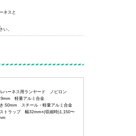
ーネスと
。
さい。
N フルハーネス用ランヤード ノビロン
:9mm 軽量アルミ合金
き:50mm スチール・軽量アルミ合金
ラップ 幅32mm×(収縮時)1,150〜
mm