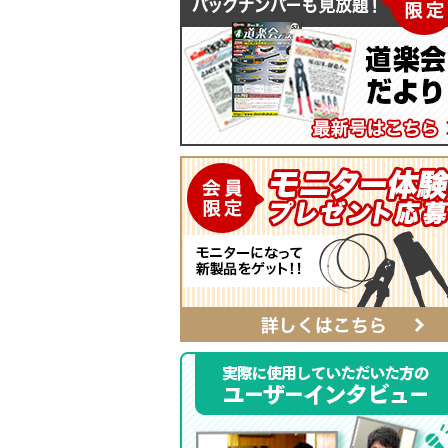
モンキレンチ
マイティープーラー
SmartShuttoシリーズ
自動ポンチ
電工ジョイント
ソフトフィットシリーズ
全ネジレンチ・ソケット
SmartEdgeシリーズ
LEDライト
ハイクオリティ・レザーシリーズ
カチッとホルダー
レザーシリーズ ナチュラル&ブラッ
タイプ
レザーシリーズ
ベルト
αシリーズ
タフロン電工ポケット
ハンマーホルダー