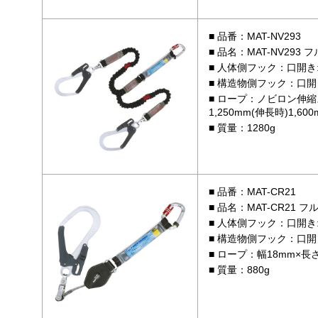
品番：MAT-NV293
品名：MAT-NV29
人体側フック：口開き
構造物側フック：口開
ロープ：ノビロン伸縮スト
1,250mm(伸長時)1,600
質量：1280g
品番：MAT-CR21
品名：MAT-CR21
人体側フック：口開き
構造物側フック：口開
ロープ：幅18mm×長さ1
質量：880g