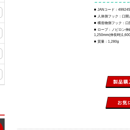
JANコード：499245
人体側フック：口開き
構造物側フック：口
ロープ：ノビロン伸縮ス
1,250mm(伸長時)1,60
質量：1,280g
ン
タ
ー