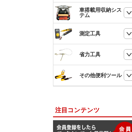
ボードリベッター
電気工事用鋏
ホールソー
SHランナー
フルハーネス
車搭載用収納シス
パンチダウンツール
ボードプラグ
テム
鋸
ステップドリル・テーパードリル
ケーブルキャッチャー
柱上安全帯用ベルト
アンカー
ペンチ
フロアーキャビネット
ホールソー・ステップドリルセット
測定工具
ケーブルグリップ
幅広柱上安全帯用ベルト
リベット
ニッパー
コンテナラック
油圧フリーパンチ
入線補助具
ロック機能付巻取式墜落制止用器具
検電器・配線チェッカー
ビス
省力工具
ドライバー
サイドラック
電線リール・ドラムローラー・ウイ
ビット
ワークポジショニング用連結ベルト
チ
レベル
ケーブルタイ
ドライバービット
ダイヤモンドカッター・タイルカッ
軽トラ幌フレーム
ベルトスリング
電動ウインチ用ロープ
ー
柱上安全帯用ランヤード
その他便利ツール
メジャー
圧着端子ミニパック
ドリルチャック・シャンクアダプタ
充電式バンドソーブレード
ハレー(軽量型張線機)
スチールワイヤー
セフティロープ
下地さがし
その他便利ツール
六角棒スパナセット
切削スプレー
プラロック
入線潤滑剤・除去剤
補助帯
延長コード
ラチェットレンチ
注目コンテンツ
F1ライン
後付ショルダーベルト
脚立ソックス
ソケットレンチセット
よび線グリップ
Shuttoシリーズ
サビ取りスプレー