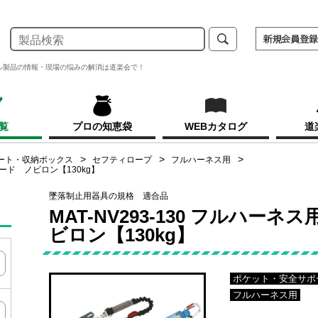
ル製品の情報・現場の悩みの解消は道楽会で！
覧
プロの知恵袋
WEBカタログ
道
ート・収納ボックス
セフティロープ
フルハーネス用
ヤード ノビロン【130kg】
墜落制止用器具の規格 適合品
MAT-NV293-130 フルハ
ビロン【130kg】
ポケット・安全サポ
フルハーネス用