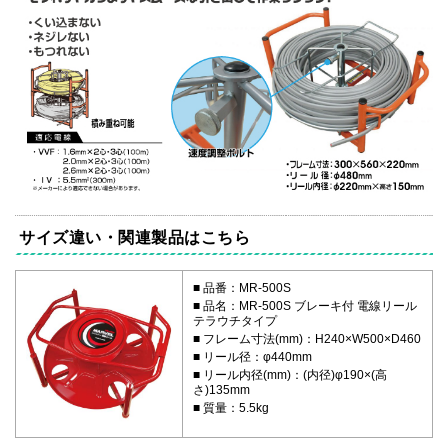
サイズ違い・関連製品はこちら
品番：MR-500S
品名：MR-500S ブレーキ付 電線リール
テラウチタイプ
フレーム寸法(mm)：H240×W500×D460
リール径：φ440mm
リール内径(mm)：(内径)φ190×(高
さ)135mm
質量：5.5kg