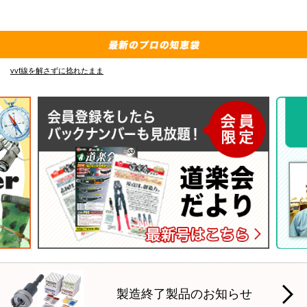
vvf線を解さずに捻れたまま
E
製造終了製品のお知らせ