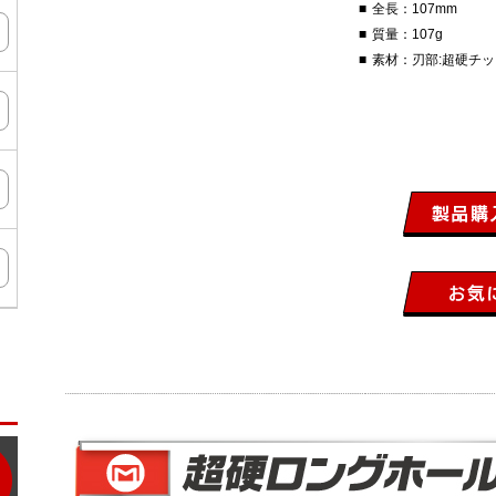
全長：107mm
質量：107g
素材：刃部:超硬チップ 
ン
タ
ー