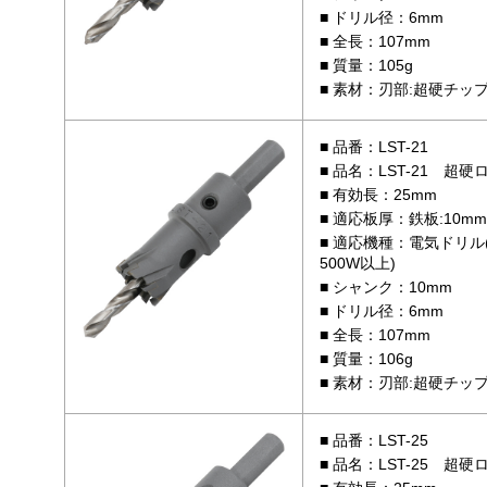
ドリル径：6mm
全長：107mm
質量：105g
素材：刃部:超硬チップ /
品番：LST-21
品名：LST-21 超硬
有効長：25mm
適応板厚：鉄板:10mm 
適応機種：電気ドリル
500W以上)
シャンク：10mm
ドリル径：6mm
全長：107mm
質量：106g
素材：刃部:超硬チップ /
品番：LST-25
品名：LST-25 超硬