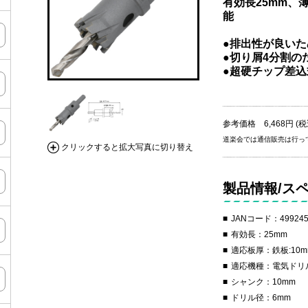
有効長25mm、
能
●排出性が良いた
●切り屑4分割の
●超硬チップ差
参考価格 6,468円 (税
道楽会では通信販売は行っ
クリックすると拡大写真に切り替え
製品情報/ス
JANコード：499245
有効長：25mm
適応板厚：鉄板:10mm
適応機種：電気ドリル
シャンク：10mm
ドリル径：6mm