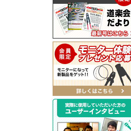
マイティープーラー
SmartShuttoシリーズ
自動ポンチ
電工ジョイント
ソフトフィットシリーズ
全ネジレンチ・ソケット
SmartEdgeシリーズ
LEDライト
ハイクオリティ・レザーシリーズ
カチッとホルダー
レザーシリーズ ナチュラル&ブラッ
タイプ
レザーシリーズ
ベルト
αシリーズ
タフロン電工ポケット
ハンマーホルダー
ポケットバッグ