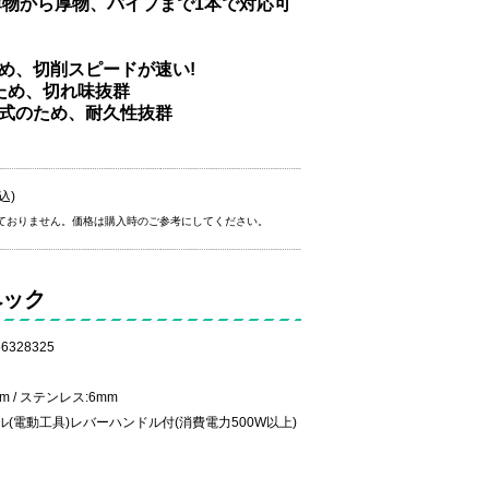
薄物から厚物、パイプまで1本で対応可
め、切削スピードが速い!
ため、切れ味抜群
込式のため、耐久性抜群
込)
ておりません。価格は購入時のご参考にしてください。
ペック
6328325
 / ステンレス:6mm
(電動工具)レバーハンドル付(消費電力500W以上)