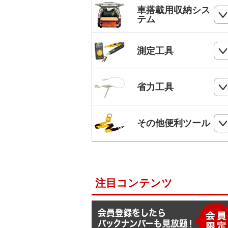
ホールソー
SHランナー
フルハーネス
車搭載用収納シス
パンチダウンツール
ボードプラグ
テム
鋸
ステップドリル・テーパードリル
ケーブルキャッチャー
柱上安全帯用ベルト
アンカー
ペンチ
フロアーキャビネット
ホールソー・ステップドリルセット
測定工具
ケーブルグリップ
幅広柱上安全帯用ベルト
リベット
ニッパー
コンテナラック
油圧フリーパンチ
入線補助具
ロック機能付巻取式墜落制止用器具
検電器・配線チェッカー
ビス
省力工具
ドライバー
サイドラック
電線リール・ドラムローラー・ウイ
ビット
ワークポジショニング用連結ベルト
チ
レベル
ケーブルタイ
ドライバービット
ダイヤモンドカッター・タイルカッ
軽トラ幌フレーム
ベルトスリング
電動ウインチ用ロープ
ー
柱上安全帯用ランヤード
その他便利ツール
メジャー
圧着端子ミニパック
ドリルチャック・シャンクアダプタ
充電式バンドソーブレード
ハレー(軽量型張線機)
スチールワイヤー
セフティロープ
下地さがし
その他便利ツール
六角棒スパナセット
切削スプレー
プラロック
入線潤滑剤・除去剤
補助帯
延長コード
ラチェットレンチ
注目コンテンツ
F1ライン
後付ショルダーベルト
脚立ソックス
ソケットレンチセット
よび線グリップ
Shuttoシリーズ
サビ取りスプレー
モンキレンチ