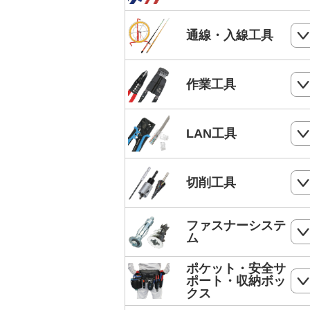
電気工事士技能試験工具セット
ケーブルカッター
通線・入線工具
手動油圧圧着工具
ワイヤーカッター
MC4端子用圧着工具
スネークラインシリーズ
作業工具
ハードカッター
フェルール端子 圧着工具
Jetラインシリーズ
切断・パンチ
LAN工具
通線収納ケース
ストリッパー
ジョイントライン
モジュラー圧着工具
切削工具
電工ペンチ
スーパーカーボン
LANケーブルストリッパー
カッター
ドリル
ファスナーシステ
スーパースネーク
モジュラープラグ
ム
電工ナイフ
ドリルセット
スーパーイエロー
モジュラープラグカバー
ポケット・安全サ
コンクリート・ALC用プラグ
電工レンチ/ダクトレンチハンマー
ポート・収納ボッ
DPドリル
バケットランナー
クス
LANツールキット
ボードリベッター
電気工事用鋏