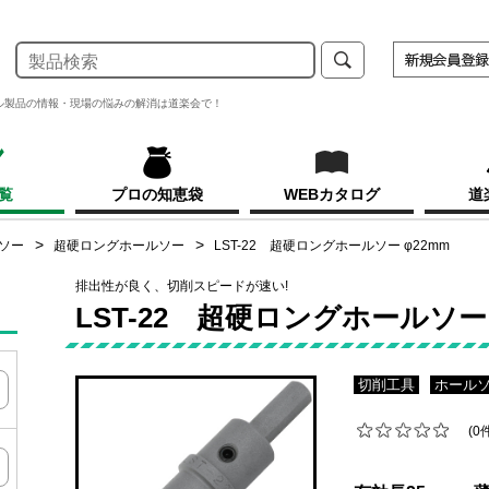
ル製品の情報・現場の悩みの解消は道楽会で！
覧
プロの知恵袋
WEBカタログ
道
ソー
超硬ロングホールソー
LST-22 超硬ロングホールソー φ22mm
排出性が良く、切削スピードが速い!
LST-22 超硬ロングホールソー 
切削工具
ホール
(0