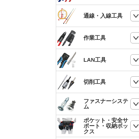
電気工事士技能試験工具セット
ケーブルカッター
通線・入線工具
手動油圧圧着工具
ワイヤーカッター
MC4端子用圧着工具
スネークラインシリーズ
作業工具
ハードカッター
フェルール端子 圧着工具
Jetラインシリーズ
切断・パンチ
LAN工具
通線収納ケース
ストリッパー
ジョイントライン
モジュラー圧着工具
切削工具
電工ペンチ
スーパーカーボン
LANケーブルストリッパー
カッター
ドリル
ファスナーシステ
スーパースネーク
モジュラープラグ
ム
電工ナイフ
ドリルセット
スーパーイエロー
モジュラープラグカバー
ポケット・安全サ
コンクリート・ALC用プラグ
電工レンチ/ダクトレンチハンマー
ポート・収納ボッ
DPドリル
バケットランナー
クス
LANツールキット
ボードリベッター
電気工事用鋏