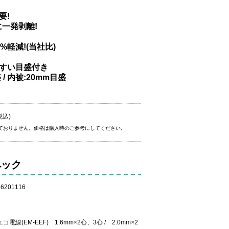
要!
一発剥離!
%軽減!(当社比)
やすい目盛付き
/ 内被:20mm目盛
税込)
ておりません。価格は購入時のご参考にしてください。
ペック
6201116
コ電線(EM-EEF) 1.6mm×2心、3心 / 2.0mm×2