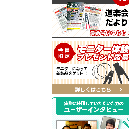
マイティープーラー
SmartShuttoシリーズ
自動ポンチ
電工ジョイント
ソフトフィットシリーズ
全ネジレンチ・ソケット
SmartEdgeシリーズ
LEDライト
ハイクオリティ・レザーシリーズ
カチッとホルダー
レザーシリーズ ナチュラル&ブラッ
タイプ
レザーシリーズ
ベルト
αシリーズ
タフロン電工ポケット
ハンマーホルダー
ポケットバッグ