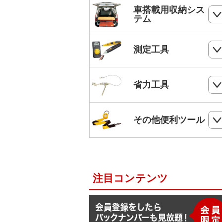
ホールソー
SHランナー
フルハーネス
車搭載用収納シス
パンチダウンツール
ボードプラグ
テム
鋸
ステップドリル・テーパードリル
ケーブルキャッチャー
柱上安全帯用ベルト
アンカー
ペンチ
フロアーキャビネット
ホールソー・ステップドリルセット
測定工具
ケーブルグリップ
幅広柱上安全帯用ベルト
リベット
ニッパー
コンテナラック
油圧フリーパンチ
入線補助具
ロック機能付巻取式墜落制止用器具
検電器・配線チェッカー
ビス
省力工具
ドライバー
サイドラック
電線リール・ドラムローラー・ウイ
ビット
ワークポジショニング用連結ベルト
チ
レベル
ケーブルタイ
ドライバービット
ダイヤモンドカッター・タイルカッ
軽トラ幌フレーム
ベルトスリング
電動ウインチ用ロープ
ー
柱上安全帯用ランヤード
その他便利ツール
メジャー
圧着端子ミニパック
ドリルチャック・シャンクアダプタ
充電式バンドソーブレード
ハレー(軽量型張線機)
スチールワイヤー
セフティロープ
下地さがし
その他便利ツール
六角棒スパナセット
切削スプレー
プラロック
入線潤滑剤・除去剤
補助帯
延長コード
ラチェットレンチ
注目コンテンツ
F1ライン
後付ショルダーベルト
脚立ソックス
ソケットレンチセット
よび線グリップ
Shuttoシリーズ
サビ取りスプレー
モンキレンチ