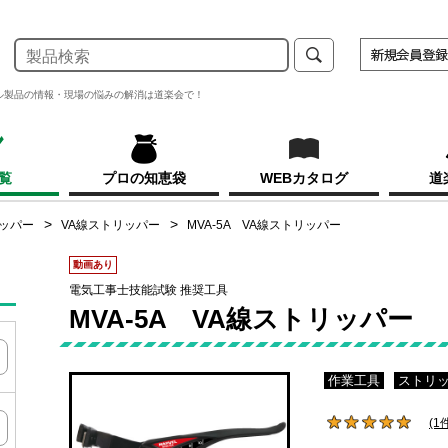
ル製品の情報・現場の悩みの解消は道楽会で！
覧
プロの知恵袋
WEBカタログ
道
ッパー
VA線ストリッパー
MVA-5A VA線ストリッパー
動画あり
電気工事士技能試験 推奨工具
MVA-5A VA線ストリッパー
作業工具
ストリ
(1