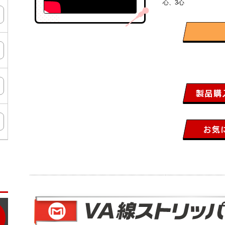
心、3心
ン
タ
ー