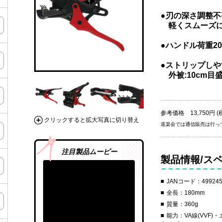
●刃の深さ調整不
軽くスムーズに
●ハンドル荷重20
●ストリップし
外被:10cm目盛 
参考価格 13,750円 (
クリックすると拡大写真に切り替え
道楽会では通信販売は行っ
注目製品ムービー
製品情報/ス
JANコード：499245
全長：180mm
質量：360g
能力：VA線(VVF)・エ