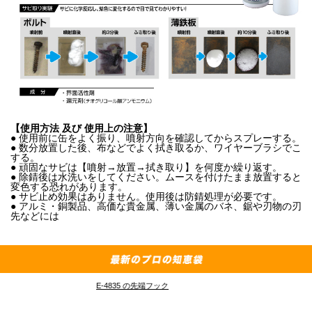
【使用方法 及び 使用上の注意】
● 使用前に缶をよく振り、噴射方向を確認してからスプレーする。
● 数分放置した後、布などでよく拭き取るか、ワイヤーブラシでこ
する。
● 頑固なサビは【噴射→放置→拭き取り】を何度か繰り返す。
● 除錆後は水洗いをしてください。ムースを付けたまま放置すると
変色する恐れがあります。
● サビ止め効果はありません。使用後は防錆処理が必要です。
● アルミ・銅製品、高価な貴金属、薄い金属のバネ、鋸や刃物の刃
先などには
E-4835 の先端フック