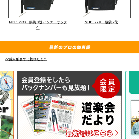
MDP-SS33 腰袋 3段 インナーサック
MDP-SS01 腰袋 2段
付
vvf線を解さずに捻れたまま
E