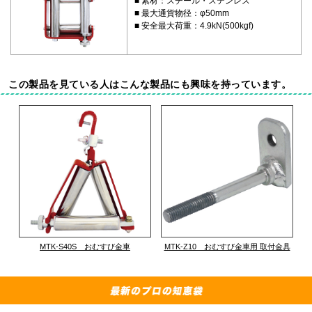
素材：スチール・ステンレス
最大通貨物径：φ50mm
安全最大荷重：4.9kN(500kgf)
この製品を見ている人はこんな製品にも興味を持っています。
MTK-S40S おむすび金車
MTK-Z10 おむすび金車用 取付金具