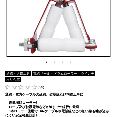
通線・入線工具
電線リール・ドラムローラー・ウインチ
吊り金車
(0件)
通線・電力ケーブルの延線、架空線及び内線工事に
・軽量樹脂ローラー!
・ロープ及び被覆電線などφ30までの線径に最適
・3本ローラー使用でLANケーブルや電話線などの細い線も噛み込み
にくい安全軽量設計!