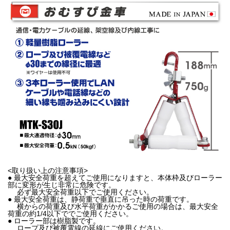
<取り扱い上の注意事項>
● 最大安全荷重を超えてご使用になりますと、本体枠及びローラー
部に変形が生じ非常に危険です。
必ず最大安全荷重以下でご使用ください。
● 最大安全荷重は、静荷重で垂直に吊った時の荷重です。
横からの荷重及び水平荷重がかかるご使用の場合は、最大安全
荷重の約1/4以下ででご使用ください。
● ローラー部は樹脂製です。
ロープ及び被覆電線の延線にご使用ください。