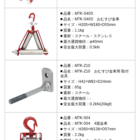
品番：MTK-S40S
品名：MTK-S40S おむすび金車
サイズ：H205×W180×D55mm
質量：1.1kg
素材：スチール・ステンレス
最大通貨物径：φ40mm
安全最大荷重：0.5kN
品番：MTK-Z10
品名：MTK-Z10 おむすび金車用 取付
金具
サイズ：H42×W82×D24mm
質量：65g
素材：スチール
最大通貨物径：-
安全最大荷重：0.2kN(20kgf)
品番：MTK-504
品名：MTK-504 4面金車
サイズ：H260×W138×D57mm
質量：2.2kg