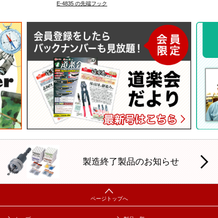
E-4835 の先端フック
外
製造終了製品のお知らせ