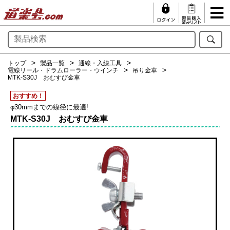
トップ
製品一覧
通線・入線工具
電線リール・ドラムローラー・ウインチ
吊り金車
MTK-S30J おむすび金車
おすすめ！
φ30mmまでの線径に最適!
MTK-S30J おむすび金車