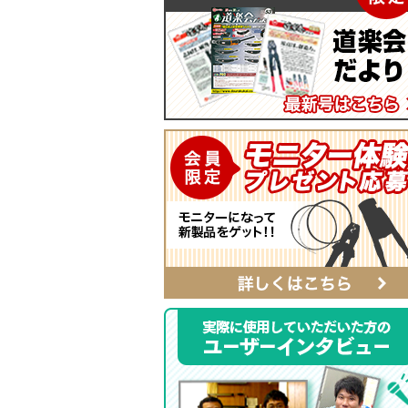
マイティープーラー
SmartShuttoシリーズ
自動ポンチ
電工ジョイント
ソフトフィットシリーズ
全ネジレンチ・ソケット
SmartEdgeシリーズ
LEDライト
ハイクオリティ・レザーシリーズ
カチッとホルダー
レザーシリーズ ナチュラル&ブラッ
タイプ
レザーシリーズ
ベルト
αシリーズ
タフロン電工ポケット
ハンマーホルダー
ポケットバッグ