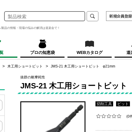
ル製品の情報・現場の悩みの解消は道楽会で！
覧
プロの知恵袋
WEBカタログ
道
木工用ショートビット
JMS-21 木工用ショートビット φ21mm
抜群の耐摩耗性
JMS-21 木工用ショートビット 
切削工具
ビット
(0