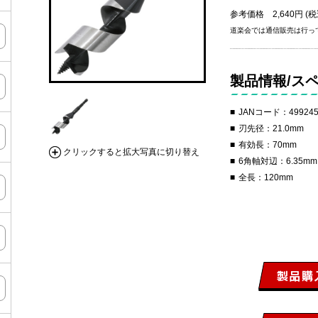
参考価格 2,640円 (税
道楽会では通信販売は行っ
製品情報/ス
JANコード：499245
刃先径：21.0mm
有効長：70mm
クリックすると拡大写真に切り替え
6角軸対辺：6.35mm
全長：120mm