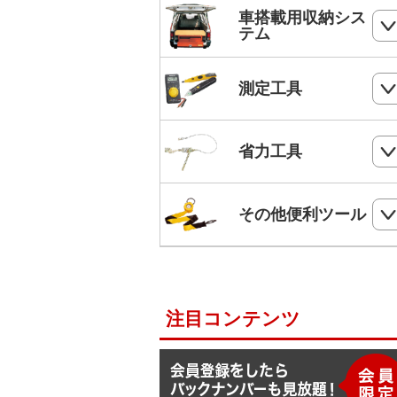
ホールソー
SHランナー
フルハーネス
車搭載用収納シス
パンチダウンツール
ボードプラグ
テム
鋸
ステップドリル・テーパードリル
ケーブルキャッチャー
柱上安全帯用ベルト
アンカー
ペンチ
フロアーキャビネット
ホールソー・ステップドリルセット
測定工具
ケーブルグリップ
幅広柱上安全帯用ベルト
リベット
ニッパー
コンテナラック
油圧フリーパンチ
入線補助具
ロック機能付巻取式墜落制止用器具
検電器・配線チェッカー
ビス
省力工具
ドライバー
サイドラック
電線リール・ドラムローラー・ウイ
ビット
ワークポジショニング用連結ベルト
チ
レベル
ケーブルタイ
ドライバービット
ダイヤモンドカッター・タイルカッ
軽トラ幌フレーム
ベルトスリング
電動ウインチ用ロープ
ー
柱上安全帯用ランヤード
その他便利ツール
メジャー
圧着端子ミニパック
ドリルチャック・シャンクアダプタ
充電式バンドソーブレード
ハレー(軽量型張線機)
スチールワイヤー
セフティロープ
下地さがし
その他便利ツール
六角棒スパナセット
切削スプレー
プラロック
入線潤滑剤・除去剤
補助帯
延長コード
ラチェットレンチ
注目コンテンツ
F1ライン
後付ショルダーベルト
脚立ソックス
ソケットレンチセット
よび線グリップ
Shuttoシリーズ
サビ取りスプレー
モンキレンチ