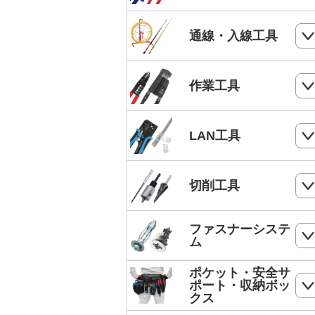
電気工事士技能試験工具セット
ケーブルカッター
通線・入線工具
手動油圧圧着工具
ワイヤーカッター
MC4端子用圧着工具
スネークラインシリーズ
作業工具
ハードカッター
フェルール端子 圧着工具
Jetラインシリーズ
切断・パンチ
LAN工具
通線収納ケース
ストリッパー
ジョイントライン
モジュラー圧着工具
切削工具
電工ペンチ
スーパーカーボン
LANケーブルストリッパー
カッター
ドリル
ファスナーシステ
スーパースネーク
モジュラープラグ
ム
電工ナイフ
ドリルセット
スーパーイエロー
モジュラープラグカバー
ポケット・安全サ
コンクリート・ALC用プラグ
電工レンチ/ダクトレンチハンマー
ポート・収納ボッ
DPドリル
バケットランナー
クス
LANツールキット
ボードリベッター
電気工事用鋏