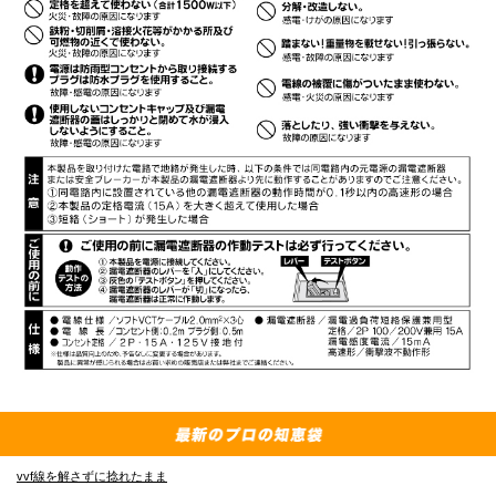
vvf線を解さずに捻れたまま
E