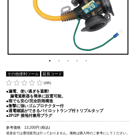
その他便利ツール
延長コード
(0件)
●漏電、使い過ぎを遮断!
漏電遮断器を簡単に設置可能。
●雨でも安心!完全防雨構造
●衝撃に強いゴムプロテクター付
●通電確認ができるパイロットランプ付トリプルタップ
●2P/2P 接地付兼用プラグ
参考価格 13,200円 (税込)
道楽会では通信販売は行っておりません。価格は購入時のご参考にしてください。