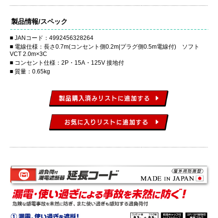
製品情報/スペック
JANコード：4992456328264
電線仕様：長さ0.7m(コンセント側0.2m|プラグ側0.5m電線付) ソフト
VCT 2.0m×3C
コンセント仕様：2P・15A・125V 接地付
質量：0.65kg