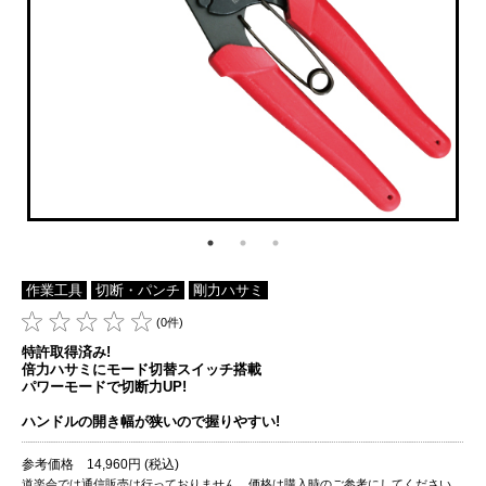
作業工具
切断・パンチ
剛力ハサミ
(0件)
特許取得済み!
倍力ハサミにモード切替スイッチ搭載
パワーモードで切断力UP!
ハンドルの開き幅が狭いので握りやすい!
参考価格 14,960円 (税込)
道楽会では通信販売は行っておりません。価格は購入時のご参考にしてください。