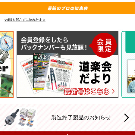
f線を解さずに捻れたまま
E-4835 
製造終了製品のお知らせ