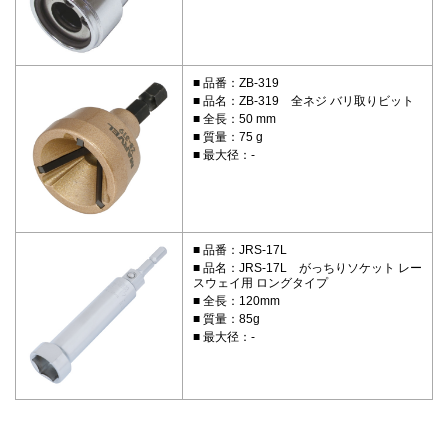
品番：ZB-319
品名：ZB-319 全ネジ バリ取りビット
全長：50 mm
質量：75 g
最大径：-
品番：JRS-17L
品名：JRS-17L がっちりソケット レー
スウェイ用 ロングタイプ
全長：120mm
質量：85g
最大径：-