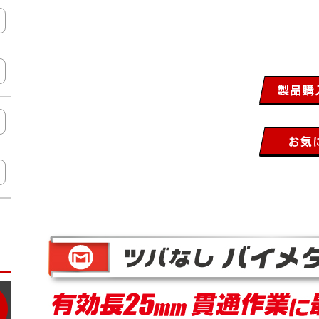
ン
タ
ー