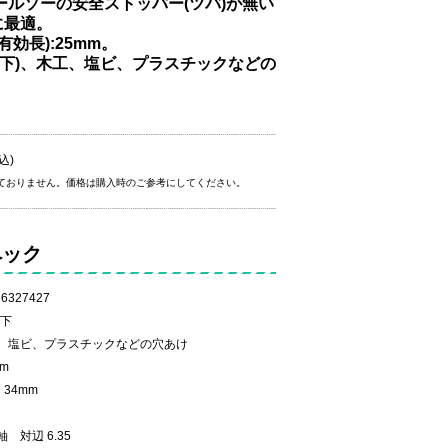
ールソーの安全ストッパー(ツバ)が無い
に最適。
有効長):25mm。
mm以下)、木工、塩ビ、プラスチックなどの
込)
ておりません。価格は購入時のご参考にしてください。
ペック
6327427
以下
、塩ビ、プラスチックなどの穴あけ
m
34mm
対辺 6.35