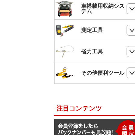
ホールソー
SHランナー
フルハーネス
車搭載用収納シス
パンチダウンツール
ボードプラグ
テム
鋸
ステップドリル・テーパードリル
ケーブルキャッチャー
柱上安全帯用ベルト
アンカー
ペンチ
フロアーキャビネット
ホールソー・ステップドリルセット
測定工具
ケーブルグリップ
幅広柱上安全帯用ベルト
リベット
ニッパー
コンテナラック
油圧フリーパンチ
入線補助具
ロック機能付巻取式墜落制止用器具
検電器・配線チェッカー
ビス
省力工具
ドライバー
サイドラック
電線リール・ドラムローラー・ウイ
ビット
ワークポジショニング用連結ベルト
チ
レベル
ケーブルタイ
ドライバービット
ダイヤモンドカッター・タイルカッ
軽トラ幌フレーム
ベルトスリング
電動ウインチ用ロープ
ー
柱上安全帯用ランヤード
その他便利ツール
メジャー
圧着端子ミニパック
ドリルチャック・シャンクアダプタ
充電式バンドソーブレード
ハレー(軽量型張線機)
スチールワイヤー
セフティロープ
下地さがし
その他便利ツール
六角棒スパナセット
切削スプレー
プラロック
入線潤滑剤・除去剤
補助帯
延長コード
ラチェットレンチ
注目コンテンツ
F1ライン
後付ショルダーベルト
脚立ソックス
ソケットレンチセット
よび線グリップ
Shuttoシリーズ
サビ取りスプレー
モンキレンチ