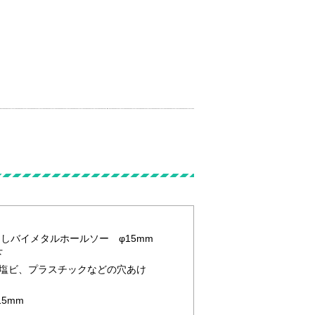
バなしバイメタルホールソー φ15mm
下
塩ビ、プラスチックなどの穴あけ
5mm