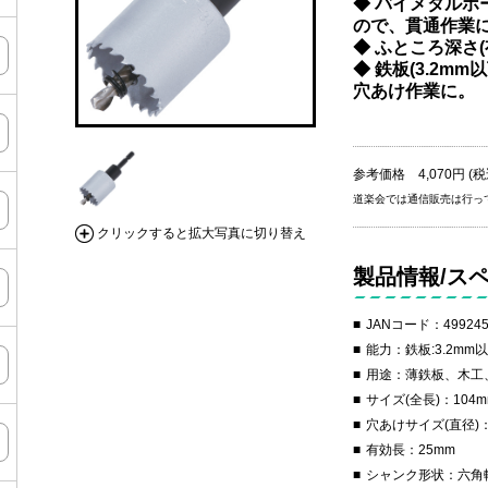
◆ バイメタルホ
ので、貫通作業
◆ ふところ深さ(
◆ 鉄板(3.2
穴あけ作業に。
参考価格 4,070円 (税
道楽会では通信販売は行っ
クリックすると拡大写真に切り替え
製品情報/ス
JANコード：499245
能力：鉄板:3.2mm
用途：薄鉄板、木工
サイズ(全長)：104m
穴あけサイズ(直径)：
有効長：25mm
シャンク形状：六角軸 