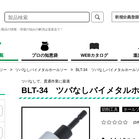
ル製品の情報・現場の悩みの解消は道楽会で！
覧
プロの知恵袋
WEBカタログ
道
ソー
ツバなしバイメタルホールソー
BLT-34 ツバなしバイメタルホールソ
ツバなしで、貫通作業に最適
BLT-34 ツバなしバイメタル
切削工具
ホール
(0