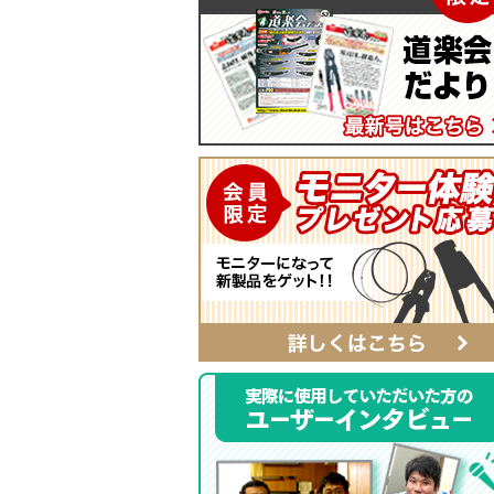
マイティープーラー
SmartShuttoシリーズ
自動ポンチ
電工ジョイント
ソフトフィットシリーズ
全ネジレンチ・ソケット
SmartEdgeシリーズ
LEDライト
ハイクオリティ・レザーシリーズ
カチッとホルダー
レザーシリーズ ナチュラル&ブラッ
タイプ
レザーシリーズ
ベルト
αシリーズ
タフロン電工ポケット
ハンマーホルダー
ポケットバッグ