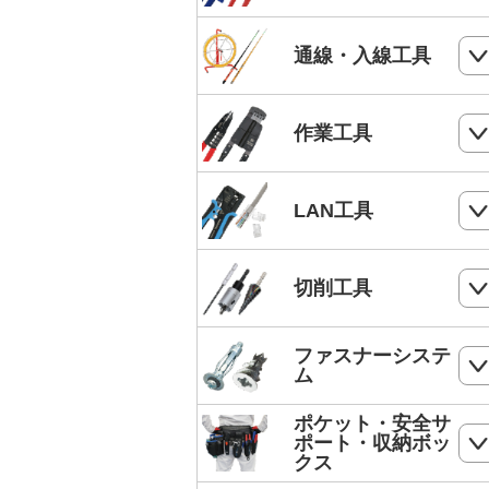
電気工事士技能試験工具セット
ケーブルカッター
通線・入線工具
手動油圧圧着工具
ワイヤーカッター
MC4端子用圧着工具
スネークラインシリーズ
作業工具
ハードカッター
フェルール端子 圧着工具
Jetラインシリーズ
切断・パンチ
LAN工具
通線収納ケース
ストリッパー
ジョイントライン
モジュラー圧着工具
切削工具
電工ペンチ
スーパーカーボン
LANケーブルストリッパー
カッター
ドリル
ファスナーシステ
スーパースネーク
モジュラープラグ
ム
電工ナイフ
ドリルセット
スーパーイエロー
モジュラープラグカバー
ポケット・安全サ
コンクリート・ALC用プラグ
電工レンチ/ダクトレンチハンマー
ポート・収納ボッ
DPドリル
バケットランナー
クス
LANツールキット
ボードリベッター
電気工事用鋏