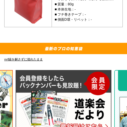
質量：80g
本体生地：-
フチ巻きテープ：-
側面D環・リベット：-
vvf線を解さずに捻れたまま
E-4