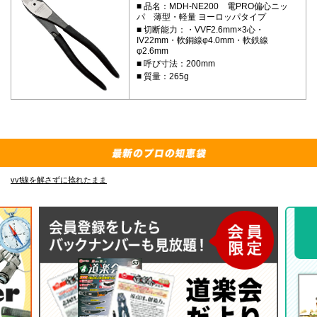
品名：MDH-NE200 電PRO偏心ニッ
パ 薄型・軽量 ヨーロッパタイプ
切断能力：・VVF2.6mm×3心・
IV22mm・軟銅線φ4.0mm・軟鉄線
φ2.6mm
呼び寸法：200mm
質量：265g
vvf線を解さずに捻れたまま
E