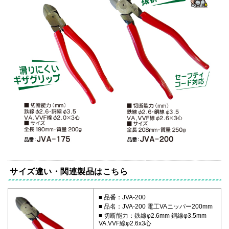
サイズ違い・関連製品はこちら
品番：JVA-200
品名：JVA-200 電工VAニッパー200mm
切断能力：鉄線φ2.6mm 銅線φ3.5mm
VA.VVF線φ2.6x3心