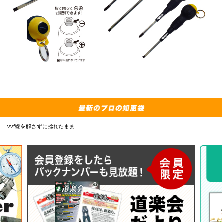
vvf線を解さずに捻れたまま
E