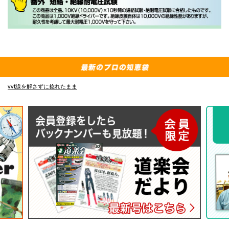
vvf線を解さずに捻れたまま
E