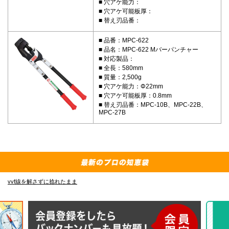
穴アケ能力：
穴アケ可能板厚：
替え刃品番：
品番：MPC-622
品名：MPC-622 Mバーパンチャー
対応製品：
全長：580mm
質量：2,500g
穴アケ能力：Φ22mm
穴アケ可能板厚：0.8mm
替え刃品番：MPC-10B、MPC-22B、
MPC-27B
vvf線を解さずに捻れたまま
E